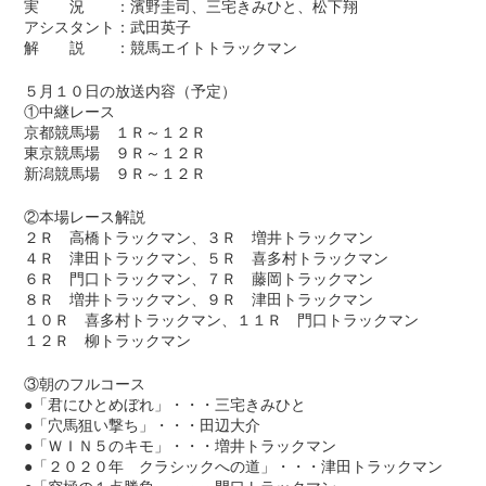
実 況 ：濱野圭司、三宅きみひと、松下翔
アシスタント：武田英子
解 説 ：競馬エイトトラックマン
５月１０日の放送内容（予定）
①中継レース
京都競馬場 １Ｒ～１２Ｒ
東京競馬場 ９Ｒ～１２Ｒ
新潟競馬場 ９Ｒ～１２Ｒ
②本場レース解説
２Ｒ 高橋トラックマン、３Ｒ 増井トラックマン
４Ｒ 津田トラックマン、５Ｒ 喜多村トラックマン
６Ｒ 門口トラックマン、７Ｒ 藤岡トラックマン
８Ｒ 増井トラックマン、９Ｒ 津田トラックマン
１０Ｒ 喜多村トラックマン、１１Ｒ 門口トラックマン
１２Ｒ 柳トラックマン
③朝のフルコース
●「君にひとめぼれ」・・・三宅きみひと
●「穴馬狙い撃ち」・・・田辺大介
●「ＷＩＮ５のキモ」・・・増井トラックマン
●「２０２０年 クラシックへの道」・・・津田トラックマン