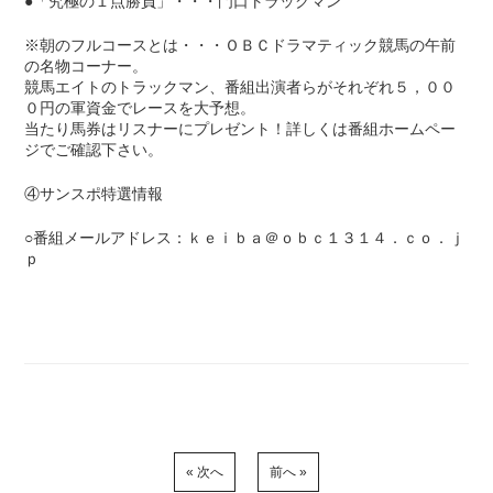
●「究極の１点勝負」・・・門口トラックマン
※朝のフルコースとは・・・ＯＢＣドラマティック競馬の午前
の名物コーナー。
競馬エイトのトラックマン、番組出演者らがそれぞれ５，００
０円の軍資金でレースを大予想。
当たり馬券はリスナーにプレゼント！詳しくは番組ホームペー
ジでご確認下さい。
④サンスポ特選情報
○番組メールアドレス：ｋｅｉｂａ＠ｏｂｃ１３１４．ｃｏ．ｊ
ｐ
« 次へ
前へ »