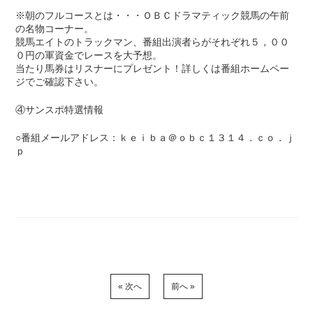
※朝のフルコースとは・・・ＯＢＣドラマティック競馬の午前
の名物コーナー。
競馬エイトのトラックマン、番組出演者らがそれぞれ５，００
０円の軍資金でレースを大予想。
当たり馬券はリスナーにプレゼント！詳しくは番組ホームペー
ジでご確認下さい。
④サンスポ特選情報
○番組メールアドレス：ｋｅｉｂａ＠ｏｂｃ１３１４．ｃｏ．ｊ
ｐ
« 次へ
前へ »