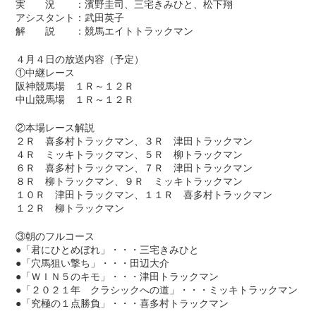
実 況 ：濱野圭司、三宅きみひと、松下翔
アシスタント：武田英子
解 説 ：競馬エイトトラックマン
４月４日の放送内容（予定）
①中継レース
阪神競馬場 １Ｒ～１２Ｒ
中山競馬場 １Ｒ～１２Ｒ
②本場レース解説
２Ｒ 喜多村トラックマン、３Ｒ 津田トラックマン
４Ｒ ミッキトラックマン、５Ｒ 柳トラックマン
６Ｒ 喜多村トラックマン、７Ｒ 津田トラックマン
８Ｒ 柳トラックマン、９Ｒ ミッキトラックマン
１０Ｒ 津田トラックマン、１１Ｒ 喜多村トラックマン
１２Ｒ 柳トラックマン
③朝のフルコース
●「君にひとめぼれ」・・・三宅きみひと
●「穴馬狙い撃ち」・・・田辺大介
●「ＷＩＮ５のキモ」・・・津田トラックマン
●「２０２１年 クラシックへの道」・・・ミッキトラックマン
●「究極の１点勝負」・・・喜多村トラックマン