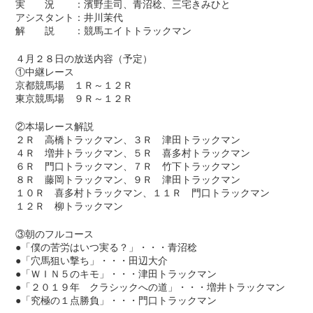
実 況 ：濱野圭司、青沼稔、三宅きみひと
アシスタント：井川茉代
解 説 ：競馬エイトトラックマン
４月２８日の放送内容（予定）
①中継レース
京都競馬場 １Ｒ～１２Ｒ
東京競馬場 ９Ｒ～１２Ｒ
②本場レース解説
２Ｒ 高橋トラックマン、３Ｒ 津田トラックマン
４Ｒ 増井トラックマン、５Ｒ 喜多村トラックマン
６Ｒ 門口トラックマン、７Ｒ 竹下トラックマン
８Ｒ 藤岡トラックマン、９Ｒ 津田トラックマン
１０Ｒ 喜多村トラックマン、１１Ｒ 門口トラックマン
１２Ｒ 柳トラックマン
③朝のフルコース
●「僕の苦労はいつ実る？」・・・青沼稔
●「穴馬狙い撃ち」・・・田辺大介
●「ＷＩＮ５のキモ」・・・津田トラックマン
●「２０１９年 クラシックへの道」・・・増井トラックマン
●「究極の１点勝負」・・・門口トラックマン