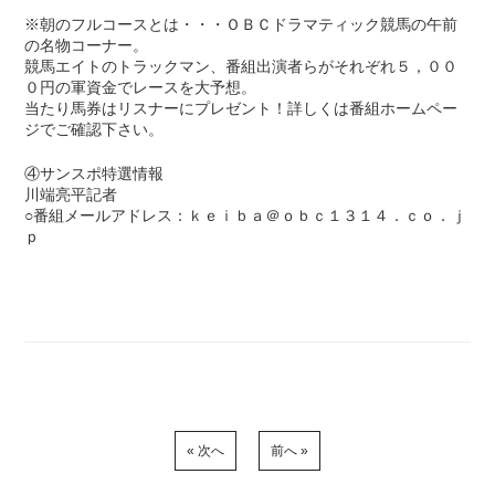
※朝のフルコースとは・・・ＯＢＣドラマティック競馬の午前
の名物コーナー。
競馬エイトのトラックマン、番組出演者らがそれぞれ５，００
０円の軍資金でレースを大予想。
当たり馬券はリスナーにプレゼント！詳しくは番組ホームペー
ジでご確認下さい。
④サンスポ特選情報
川端亮平記者
○番組メールアドレス：ｋｅｉｂａ＠ｏｂｃ１３１４．ｃｏ．ｊ
ｐ
« 次へ
前へ »