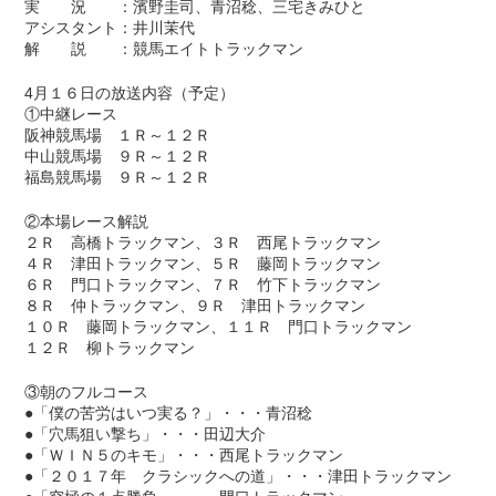
実 況 ：濱野圭司、青沼稔、三宅きみひと
アシスタント：井川茉代
解 説 ：競馬エイトトラックマン
4月１６日の放送内容（予定）
①中継レース
阪神競馬場 １Ｒ～１２Ｒ
中山競馬場 ９Ｒ～１２Ｒ
福島競馬場 ９Ｒ～１２Ｒ
②本場レース解説
２Ｒ 高橋トラックマン、３Ｒ 西尾トラックマン
４Ｒ 津田トラックマン、５Ｒ 藤岡トラックマン
６Ｒ 門口トラックマン、７Ｒ 竹下トラックマン
８Ｒ 仲トラックマン、９Ｒ 津田トラックマン
１０Ｒ 藤岡トラックマン、１１Ｒ 門口トラックマン
１２Ｒ 柳トラックマン
③朝のフルコース
●「僕の苦労はいつ実る？」・・・青沼稔
●「穴馬狙い撃ち」・・・田辺大介
●「ＷＩＮ５のキモ」・・・西尾トラックマン
●「２０１７年 クラシックへの道」・・・津田トラックマン