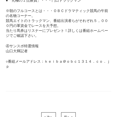
●「究極の１点勝負」・・・門口トラックマン
※朝のフルコースとは・・・ＯＢＣドラマティック競馬の午前
の名物コーナー。
競馬エイトのトラックマン、番組出演者らがそれぞれ５，００
０円の軍資金でレースを大予想。
当たり馬券はリスナーにプレゼント！詳しくは番組ホームペー
ジでご確認下さい。
④サンスポ特選情報
山口大輝記者
○番組メールアドレス：ｋｅｉｂａ＠ｏｂｃ１３１４．ｃｏ．ｊ
ｐ