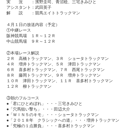
実 況 ：濱野圭司、青沼稔、三宅きみひと
アシスタント：武田英子
解 説 ：競馬エイトトラックマン
４月１日の放送内容（予定）
①中継レース
阪神競馬場 １Ｒ～１２Ｒ
中山競馬場 ９Ｒ～１２Ｒ
②本場レース解説
２Ｒ 高橋トラックマン、３Ｒ ショータトラックマン
４Ｒ 増井トラックマン、５Ｒ 津田トラックマン
６Ｒ 喜多村トラックマン、７Ｒ 西尾トラックマン
８Ｒ 藤岡トラックマン、９Ｒ 増井トラックマン
１０Ｒ 津田トラックマン、１１Ｒ 喜多村トラックマン
１２Ｒ 柳トラックマン
③朝のフルコース
●「君にひとめぼれ」・・・三宅きみひと
●「穴馬狙い撃ち」・・・田辺大介
●「ＷＩＮ５のキモ」・・・ショータトラックマン
●「２０１８年 クラシックへの道」・・・増井トラックマン
●「究極の１点勝負」・・・喜多村トラックマン