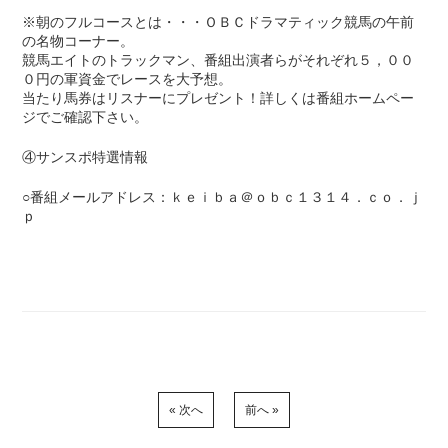
※朝のフルコースとは・・・ＯＢＣドラマティック競馬の午前
の名物コーナー。
競馬エイトのトラックマン、番組出演者らがそれぞれ５，００
０円の軍資金でレースを大予想。
当たり馬券はリスナーにプレゼント！詳しくは番組ホームペー
ジでご確認下さい。
④サンスポ特選情報
○番組メールアドレス：ｋｅｉｂａ＠ｏｂｃ１３１４．ｃｏ．ｊ
ｐ
« 次へ
前へ »