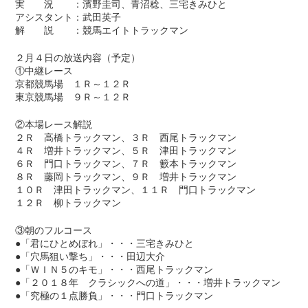
実 況 ：濱野圭司、青沼稔、三宅きみひと
アシスタント：武田英子
解 説 ：競馬エイトトラックマン
２月４日の放送内容（予定）
①中継レース
京都競馬場 １Ｒ～１２Ｒ
東京競馬場 ９Ｒ～１２Ｒ
②本場レース解説
２Ｒ 高橋トラックマン、３Ｒ 西尾トラックマン
４Ｒ 増井トラックマン、５Ｒ 津田トラックマン
６Ｒ 門口トラックマン、７Ｒ 籔本トラックマン
８Ｒ 藤岡トラックマン、９Ｒ 増井トラックマン
１０Ｒ 津田トラックマン、１１Ｒ 門口トラックマン
１２Ｒ 柳トラックマン
③朝のフルコース
●「君にひとめぼれ」・・・三宅きみひと
●「穴馬狙い撃ち」・・・田辺大介
●「ＷＩＮ５のキモ」・・・西尾トラックマン
●「２０１８年 クラシックへの道」・・・増井トラックマン
●「究極の１点勝負」・・・門口トラックマン