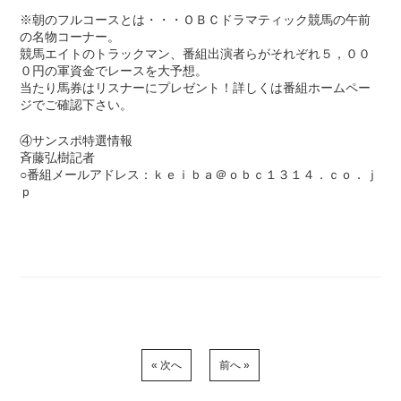
※朝のフルコースとは・・・ＯＢＣドラマティック競馬の午前
の名物コーナー。
競馬エイトのトラックマン、番組出演者らがそれぞれ５，００
０円の軍資金でレースを大予想。
当たり馬券はリスナーにプレゼント！詳しくは番組ホームペー
ジでご確認下さい。
④サンスポ特選情報
斉藤弘樹記者
○番組メールアドレス：ｋｅｉｂａ＠ｏｂｃ１３１４．ｃｏ．ｊ
ｐ
« 次へ
前へ »