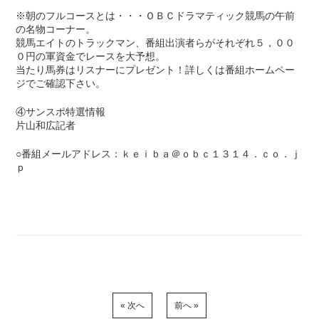
※朝のフルコースとは・・・ＯＢＣドラマティック競馬の午前
の名物コーナー。
競馬エイトのトラックマン、番組出演者らがそれぞれ５，００
０円の軍資金でレースを大予想。
当たり馬券はリスナーにプレゼント！詳しくは番組ホームペー
ジでご確認下さい。
④サンスポ特選情報
片山和広記者
○番組メールアドレス：ｋｅｉｂａ＠ｏｂｃ１３１４．ｃｏ．ｊ
ｐ
« 次へ
前へ »