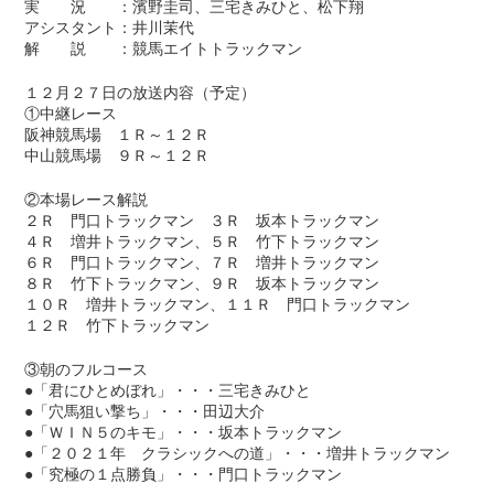
実 況 ：濱野圭司、三宅きみひと、松下翔
アシスタント：井川茉代
解 説 ：競馬エイトトラックマン
１２月２７日の放送内容（予定）
①中継レース
阪神競馬場 １Ｒ～１２Ｒ
中山競馬場 ９Ｒ～１２Ｒ
②本場レース解説
２Ｒ 門口トラックマン ３Ｒ 坂本トラックマン
４Ｒ 増井トラックマン、５Ｒ 竹下トラックマン
６Ｒ 門口トラックマン、７Ｒ 増井トラックマン
８Ｒ 竹下トラックマン、９Ｒ 坂本トラックマン
１０Ｒ 増井トラックマン、１１Ｒ 門口トラックマン
１２Ｒ 竹下トラックマン
③朝のフルコース
●「君にひとめぼれ」・・・三宅きみひと
●「穴馬狙い撃ち」・・・田辺大介
●「ＷＩＮ５のキモ」・・・坂本トラックマン
●「２０２１年 クラシックへの道」・・・増井トラックマン
●「究極の１点勝負」・・・門口トラックマン