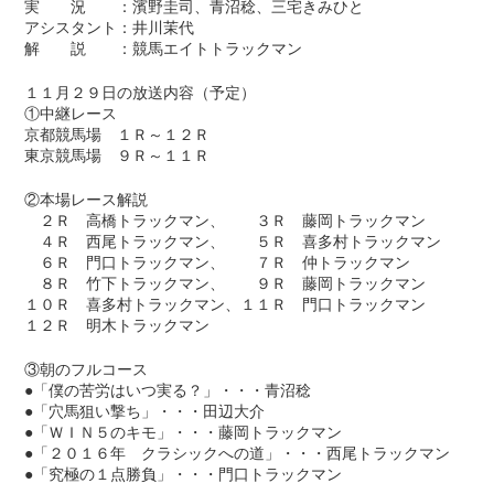
実 況 ：濱野圭司、青沼稔、三宅きみひと
アシスタント：井川茉代
解 説 ：競馬エイトトラックマン
１１月２９日の放送内容（予定）
①中継レース
京都競馬場 １Ｒ～１２Ｒ
東京競馬場 ９Ｒ～１１Ｒ
②本場レース解説
２Ｒ 高橋トラックマン、 ３Ｒ 藤岡トラックマン
４Ｒ 西尾トラックマン、 ５Ｒ 喜多村トラックマン
６Ｒ 門口トラックマン、 ７Ｒ 仲トラックマン
８Ｒ 竹下トラックマン、 ９Ｒ 藤岡トラックマン
１０Ｒ 喜多村トラックマン、１１Ｒ 門口トラックマン
１２Ｒ 明木トラックマン
③朝のフルコース
●「僕の苦労はいつ実る？」・・・青沼稔
●「穴馬狙い撃ち」・・・田辺大介
●「ＷＩＮ５のキモ」・・・藤岡トラックマン
●「２０１６年 クラシックへの道」・・・西尾トラックマン
●「究極の１点勝負」・・・門口トラックマン