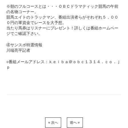
※朝のフルコースとは・・・ＯＢＣドラマティック競馬の午前
の名物コーナー。
競馬エイトのトラックマン、番組出演者らがそれぞれ５，００
０円の軍資金でレースを大予想。
当たり馬券はリスナーにプレゼント！詳しくは番組ホームペー
ジでご確認下さい。
④サンスポ特選情報
川端亮平記者
○番組メールアドレス：ｋｅｉｂａ＠ｏｂｃ１３１４．ｃｏ．ｊ
ｐ
« 次へ
前へ »