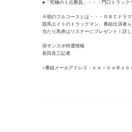
●「究極の１点勝負」・・・門口トラック
※朝のフルコースとは・・・ＯＢＣドラマ
競馬エイトのトラックマン、番組出演者ら
当たり馬券はリスナーにプレゼント！詳し
④サンスポ特選情報
長田良三記者
○番組メールアドレス：ｋｅｉｂａ＠ｏｂ