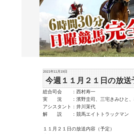
2021年11月19日
今週１１月２１日の放送
総合司会 ：西村寿一
実 況 ：濱野圭司、三宅きみひと、
アシスタント：井川茉代
解 説 ：競馬エイトトラックマン
１１月２１日の放送内容（予定）