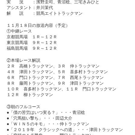
実 況 ：濱野圭司、青沼稔、三宅きみひと
アシスタント：井川茉代
解 説 ：競馬エイトトラックマン
１１月１８日の放送内容（予定）
①中継レース
京都競馬場 １Ｒ～１２Ｒ
東京競馬場 ９Ｒ～１２Ｒ
福島競馬場 ９Ｒ～１２Ｒ
②本場レース解説
２Ｒ 高橋トラックマン、３Ｒ 仲トラックマン
４Ｒ 津田トラックマン、５Ｒ 喜多村トラックマン
６Ｒ 門口トラックマン、７Ｒ 西尾トラックマン
８Ｒ 藤岡トラックマン、９Ｒ 津田トラックマン
１０Ｒ 喜多村トラックマン、１１Ｒ 門口トラックマン
１２Ｒ 柳トラックマン
③朝のフルコース
●「僕の苦労はいつ実る？」・・・青沼稔
●「穴馬狙い撃ち」・・・田辺大介
●「ＷＩＮ５のキモ」・・・仲トラックマン
●「２０１９年 クラシックへの道」・・・津田トラックマン