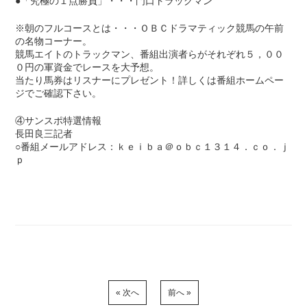
●「究極の１点勝負」・・・門口トラックマン
※朝のフルコースとは・・・ＯＢＣドラマティック競馬の午前
の名物コーナー。
競馬エイトのトラックマン、番組出演者らがそれぞれ５，００
０円の軍資金でレースを大予想。
当たり馬券はリスナーにプレゼント！詳しくは番組ホームペー
ジでご確認下さい。
④サンスポ特選情報
長田良三記者
○番組メールアドレス：ｋｅｉｂａ＠ｏｂｃ１３１４．ｃｏ．ｊ
ｐ
« 次へ
前へ »