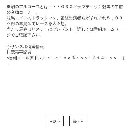
※朝のフルコースとは・・・ＯＢＣドラマティック競馬の午前
の名物コーナー。
競馬エイトのトラックマン、番組出演者らがそれぞれ５，００
０円の軍資金でレースを大予想。
当たり馬券はリスナーにプレゼント！詳しくは番組ホームペー
ジでご確認下さい。
④サンスポ特選情報
川端亮平記者
○番組メールアドレス：ｋｅｉｂａ＠ｏｂｃ１３１４．ｃｏ．ｊ
ｐ
« 次へ
前へ »