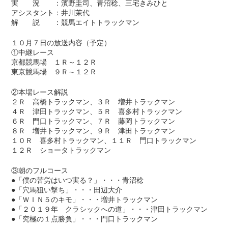
実 況 ：濱野圭司、青沼稔、三宅きみひと
アシスタント：井川茉代
解 説 ：競馬エイトトラックマン
１０月７日の放送内容（予定）
①中継レース
京都競馬場 １Ｒ～１２Ｒ
東京競馬場 ９Ｒ～１２Ｒ
②本場レース解説
２Ｒ 高橋トラックマン、３Ｒ 増井トラックマン
４Ｒ 津田トラックマン、５Ｒ 喜多村トラックマン
６Ｒ 門口トラックマン、７Ｒ 藤岡トラックマン
８Ｒ 増井トラックマン、９Ｒ 津田トラックマン
１０Ｒ 喜多村トラックマン、１１Ｒ 門口トラックマン
１２Ｒ ショータトラックマン
③朝のフルコース
●「僕の苦労はいつ実る？」・・・青沼稔
●「穴馬狙い撃ち」・・・田辺大介
●「ＷＩＮ５のキモ」・・・増井トラックマン
●「２０１９年 クラシックへの道」・・・津田トラックマン
●「究極の１点勝負」・・・門口トラックマン