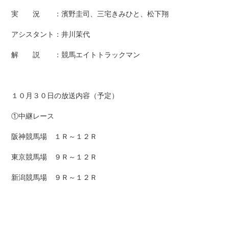
実 況 ：濱野圭司、三宅きみひと、松下翔
アシスタント：井川茉代
解 説 ：競馬エイトトラックマン
１０月３０日の放送内容（予定）
①中継レース
阪神競馬場 １Ｒ～１２Ｒ
東京競馬場 ９Ｒ～１２Ｒ
新潟競馬場 ９Ｒ～１２Ｒ