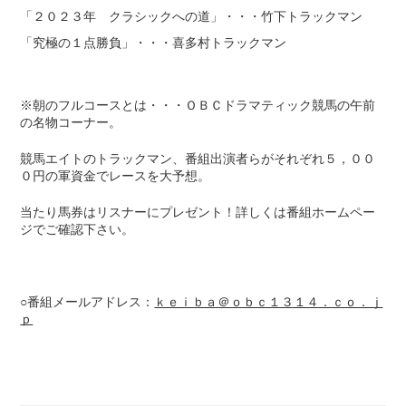
「２０２３年 クラシックへの道」・・・竹下トラックマン
「究極の１点勝負」・・・喜多村トラックマン
※朝のフルコースとは・・・ＯＢＣドラマティック競馬の午前
の名物コーナー。
競馬エイトのトラックマン、番組出演者らがそれぞれ５，００
０円の軍資金でレースを大予想。
当たり馬券はリスナーにプレゼント！詳しくは番組ホームペー
ジでご確認下さい。
○番組メールアドレス：
ｋｅｉｂａ＠ｏｂｃ１３１４．ｃｏ．ｊ
ｐ