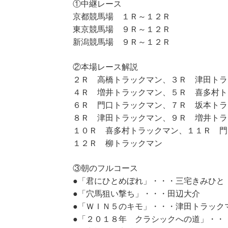
①中継レース
京都競馬場 １Ｒ～１２Ｒ
東京競馬場 ９Ｒ～１２Ｒ
新潟競馬場 ９Ｒ～１２Ｒ
②本場レース解説
２Ｒ 高橋トラックマン、３Ｒ 津田トラ
４Ｒ 増井トラックマン、５Ｒ 喜多村ト
６Ｒ 門口トラックマン、７Ｒ 坂本トラ
８Ｒ 津田トラックマン、９Ｒ 増井トラ
１０Ｒ 喜多村トラックマン、１１Ｒ 門
１２Ｒ 柳トラックマン
③朝のフルコース
●「君にひとめぼれ」・・・三宅きみひと
●「穴馬狙い撃ち」・・・田辺大介
●「ＷＩＮ５のキモ」・・・津田トラック
●「２０１８年 クラシックへの道」・・