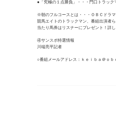
●「究極の１点勝負」・・・門口トラック
※朝のフルコースとは・・・ＯＢＣドラマ
競馬エイトのトラックマン、番組出演者ら
当たり馬券はリスナーにプレゼント！詳し
④サンスポ特選情報
川端亮平記者
○番組メールアドレス：ｋｅｉｂａ＠ｏｂ