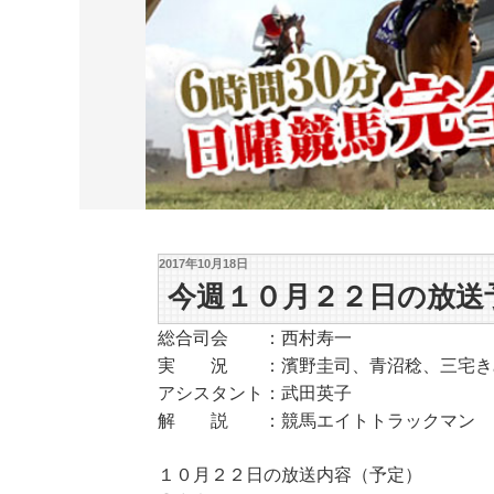
2017年10月18日
今週１０月２２日の放送
総合司会 ：西村寿一
実 況 ：濱野圭司、青沼稔、三宅き
アシスタント：武田英子
解 説 ：競馬エイトトラックマン
１０月２２日の放送内容（予定）