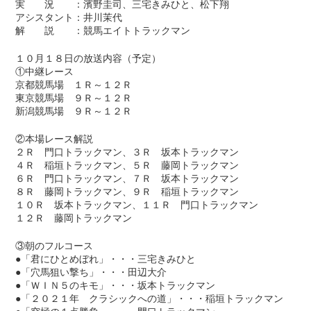
実 況 ：濱野圭司、三宅きみひと、松下翔
アシスタント：井川茉代
解 説 ：競馬エイトトラックマン
１０月１８日の放送内容（予定）
①中継レース
京都競馬場 １Ｒ～１２Ｒ
東京競馬場 ９Ｒ～１２Ｒ
新潟競馬場 ９Ｒ～１２Ｒ
②本場レース解説
２Ｒ 門口トラックマン、３Ｒ 坂本トラックマン
４Ｒ 稲垣トラックマン、５Ｒ 藤岡トラックマン
６Ｒ 門口トラックマン、７Ｒ 坂本トラックマン
８Ｒ 藤岡トラックマン、９Ｒ 稲垣トラックマン
１０Ｒ 坂本トラックマン、１１Ｒ 門口トラックマン
１２Ｒ 藤岡トラックマン
③朝のフルコース
●「君にひとめぼれ」・・・三宅きみひと
●「穴馬狙い撃ち」・・・田辺大介
●「ＷＩＮ５のキモ」・・・坂本トラックマン
●「２０２１年 クラシックへの道」・・・稲垣トラックマン