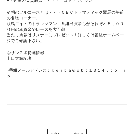
●「究極の１点勝負」・・・門口トラックマン
※朝のフルコースとは・・・ＯＢＣドラマティック競馬の午前
の名物コーナー。
競馬エイトのトラックマン、番組出演者らがそれぞれ５，００
０円の軍資金でレースを大予想。
当たり馬券はリスナーにプレゼント！詳しくは番組ホームペー
ジでご確認下さい。
④サンスポ特選情報
山口大輝記者
○番組メールアドレス：ｋｅｉｂａ＠ｏｂｃ１３１４．ｃｏ．ｊ
ｐ