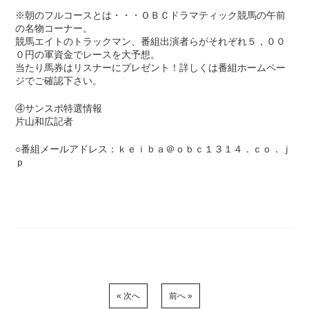
※朝のフルコースとは・・・ＯＢＣドラマティック競馬の午前
の名物コーナー。
競馬エイトのトラックマン、番組出演者らがそれぞれ５，００
０円の軍資金でレースを大予想。
当たり馬券はリスナーにプレゼント！詳しくは番組ホームペー
ジでご確認下さい。
④サンスポ特選情報
片山和広記者
○番組メールアドレス：ｋｅｉｂａ＠ｏｂｃ１３１４．ｃｏ．ｊ
ｐ
« 次へ
前へ »