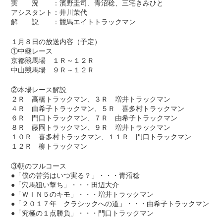
実 況 ：濱野圭司、青沼稔、三宅きみひと
アシスタント：井川茉代
解 説 ：競馬エイトトラックマン
１月８日の放送内容（予定）
①中継レース
京都競馬場 １Ｒ～１２Ｒ
中山競馬場 ９Ｒ～１２Ｒ
②本場レース解説
２Ｒ 高橋トラックマン、３Ｒ 増井トラックマン
４Ｒ 由希子トラックマン、５Ｒ 喜多村トラックマン
６Ｒ 門口トラックマン、７Ｒ 由希子トラックマン
８Ｒ 藤岡トラックマン、９Ｒ 増井トラックマン
１０Ｒ 喜多村トラックマン、１１Ｒ 門口トラックマン
１２Ｒ 柳トラックマン
③朝のフルコース
●「僕の苦労はいつ実る？」・・・青沼稔
●「穴馬狙い撃ち」・・・田辺大介
●「ＷＩＮ５のキモ」・・・増井トラックマン
●「２０１７年 クラシックへの道」・・・由希子トラックマン
●「究極の１点勝負」・・・門口トラックマン