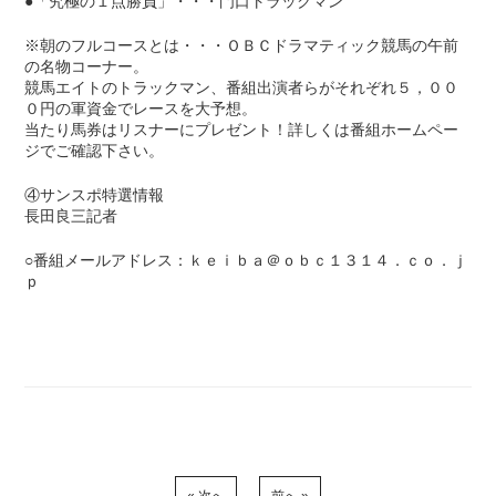
●「究極の１点勝負」・・・門口トラックマン
※朝のフルコースとは・・・ＯＢＣドラマティック競馬の午前
の名物コーナー。
競馬エイトのトラックマン、番組出演者らがそれぞれ５，００
０円の軍資金でレースを大予想。
当たり馬券はリスナーにプレゼント！詳しくは番組ホームペー
ジでご確認下さい。
④サンスポ特選情報
長田良三記者
○番組メールアドレス：ｋｅｉｂａ＠ｏｂｃ１３１４．ｃｏ．ｊ
ｐ