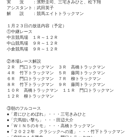
実 況 ：濱野圭司、三宅きみひと、松下翔
アシスタント：武田英子
解 説 ：競馬エイトトラックマン
１月２３日の放送内容（予定）
①中継レース
中京競馬場 １Ｒ～１２Ｒ
中山競馬場 ９Ｒ～１２Ｒ
小倉競馬場 ９Ｒ～１２Ｒ
②本場レース解説
２Ｒ 門口トラックマン ３Ｒ 高橋トラックマン
４Ｒ 竹下トラックマン ５Ｒ 藤岡トラックマン
６Ｒ 門口トラックマン ７Ｒ 柳トラックマン
８Ｒ 竹下トラックマン ９Ｒ 藤岡トラックマン
１０Ｒ 高橋トラックマン １１Ｒ 門口トラックマン
１２Ｒ 柳トラックマン
③朝のフルコース
●「君にひとめぼれ」・・・三宅きみひと
●「穴馬狙い撃ち」・・・田辺大介
●「ＷＩＮ５のキモ」・・・高橋トラックマン
●「２０２２年 クラシックへの道」・・・竹下トラックマン