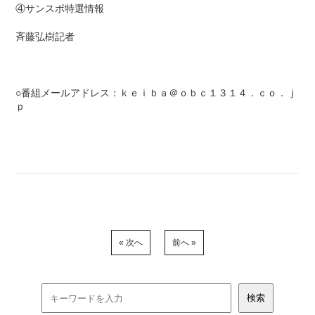
④サンスポ特選情報
斉藤弘樹記者
○番組メールアドレス：ｋｅｉｂａ＠ｏｂｃ１３１４．ｃｏ．ｊ
ｐ
« 次へ
前へ »