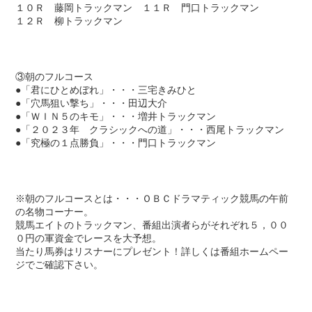
１０Ｒ 藤岡トラックマン １１Ｒ 門口トラックマン
１２Ｒ 柳トラックマン
③朝のフルコース
●「君にひとめぼれ」・・・三宅きみひと
●「穴馬狙い撃ち」・・・田辺大介
●「ＷＩＮ５のキモ」・・・増井トラックマン
●「２０２３年 クラシックへの道」・・・西尾トラックマン
●「究極の１点勝負」・・・門口トラックマン
※朝のフルコースとは・・・ＯＢＣドラマティック競馬の午前
の名物コーナー。
競馬エイトのトラックマン、番組出演者らがそれぞれ５，００
０円の軍資金でレースを大予想。
当たり馬券はリスナーにプレゼント！詳しくは番組ホームペー
ジでご確認下さい。