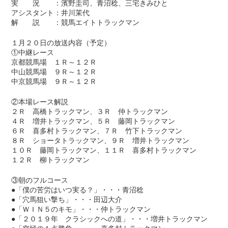
実 況 ：濱野圭司、青沼稔、三宅きみひと
アシスタント：井川茉代
解 説 ：競馬エイトトラックマン
１月２０日の放送内容（予定）
①中継レース
京都競馬場 １Ｒ～１２Ｒ
中山競馬場 ９Ｒ～１２Ｒ
中京競馬場 ９Ｒ～１２Ｒ
②本場レース解説
２Ｒ 高橋トラックマン、３Ｒ 仲トラックマン
４Ｒ 増井トラックマン、５Ｒ 藤岡トラックマン
６Ｒ 喜多村トラックマン、７Ｒ 竹下トラックマン
８Ｒ ショータトラックマン、９Ｒ 増井トラックマン
１０Ｒ 藤岡トラックマン、１１Ｒ 喜多村トラックマン
１２Ｒ 柳トラックマン
③朝のフルコース
●「僕の苦労はいつ実る？」・・・青沼稔
●「穴馬狙い撃ち」・・・田辺大介
●「ＷＩＮ５のキモ」・・・仲トラックマン
●「２０１９年 クラシックへの道」・・・増井トラックマン