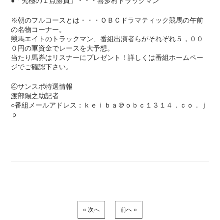
●「究極の１点勝負」・・・喜多村トラックマン
※朝のフルコースとは・・・ＯＢＣドラマティック競馬の午前
の名物コーナー。
競馬エイトのトラックマン、番組出演者らがそれぞれ５，００
０円の軍資金でレースを大予想。
当たり馬券はリスナーにプレゼント！詳しくは番組ホームペー
ジでご確認下さい。
④サンスポ特選情報
渡部陽之助記者
○番組メールアドレス：ｋｅｉｂａ＠ｏｂｃ１３１４．ｃｏ．ｊ
ｐ
« 次へ
前へ »