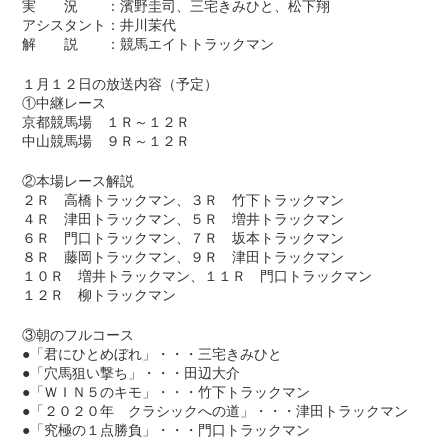
実 況 ：濱野圭司、三宅きみひと、松下翔
アシスタント：井川茉代
解 説 ：競馬エイトトラックマン
１月１２日の放送内容（予定）
①中継レース
京都競馬場 １Ｒ～１２Ｒ
中山競馬場 ９Ｒ～１２Ｒ
②本場レース解説
２Ｒ 高橋トラックマン、３Ｒ 竹下トラックマン
４Ｒ 津田トラックマン、５Ｒ 増井トラックマン
６Ｒ 門口トラックマン、７Ｒ 坂本トラックマン
８Ｒ 藤岡トラックマン、９Ｒ 津田トラックマン
１０Ｒ 増井トラックマン、１１Ｒ 門口トラックマン
１２Ｒ 柳トラックマン
③朝のフルコース
●「君にひとめぼれ」・・・三宅きみひと
●「穴馬狙い撃ち」・・・田辺大介
●「ＷＩＮ５のキモ」・・・竹下トラックマン
●「２０２０年 クラシックへの道」・・・津田トラックマン
●「究極の１点勝負」・・・門口トラックマン