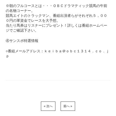
※朝のフルコースとは・・・ＯＢＣドラマティック競馬の午前
の名物コーナー。
競馬エイトのトラックマン、番組出演者らがそれぞれ５，００
０円の軍資金でレースを大予想。
当たり馬券はリスナーにプレゼント！詳しくは番組ホームペー
ジでご確認下さい。
④サンスポ特選情報
○番組メールアドレス：ｋｅｉｂａ＠ｏｂｃ１３１４．ｃｏ．ｊ
ｐ
« 次へ
前へ »