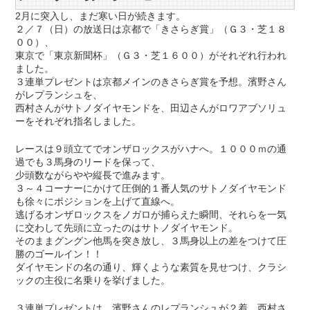
2月に突入し、まだ寒い日が続きます。
２／７（日）の放送日は京都で「きさらぎ賞」（Ｇ３・芝１８
００）、
東京で「東京新聞杯」（Ｇ３・芝１６００）がそれぞれ行われ
ました。
３連単プレゼントは京都メインのきさらぎ賞を予想。濱野さん
がレプランシュを、
西村さんがサトノダイヤモンドを、田辺さんがロワアブソリュ
ーをそれぞれ指名しました。
レースは９頭立てでオンザロックスがハナへ。１０００ｍの通
過でも３馬身のリードを保って、
少頭数ながらやや縦長で進みます。
３～４コーナーにかけて圧倒的１番人気のサトノダイヤモンド
も徐々にポジションを上げて直線へ。
逃げるオンザロックスをノガロが捕らえた瞬間、それらを一気
に交わして先頭に立ったのはサトノダイヤモンド。
そのままグングン他馬を突き放し、３馬身以上の差をつけて圧
勝のゴールイン！！
ダイヤモンドの名の通り、輝くような素質を見せつけ、クラシ
ックの主役に名乗りを挙げました。
３連単プレゼントは、濱野さんのレプランシュが２着、西村さ