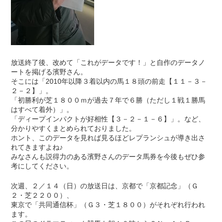
放送終了後、改めて「これがデータです！」と自作のデータノ
ートを掲げる濱野さん。
そこには「2010年以降３着以内の馬１８頭の前走【１１－３－
２－２】」。
「初勝利が芝１８００ｍが過去７年で６勝（ただし１戦１勝馬
はすべて着外）」。
「ディープインパクトが好相性【３－２－１－６】」。など、
分かりやすくまとめられておりました。
ホント、このデータを見れば見るほどレプランシュが導き出さ
れてきますよね♪
みなさんも説得力のある濱野さんのデータ馬券を今後もぜひ参
考にしてください。
次週、２／１４（日）の放送日は、京都で「京都記念」（Ｇ
２・芝２２００）、
東京で「共同通信杯」（Ｇ３・芝１８００）がそれぞれ行われ
ます。