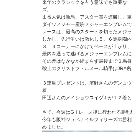
来年のクラシックを占う意味でも重要な一
ズ。
１番人気は新馬、アスター賞を連勝し、重
ダイワメジャー産駒メジャーエンブレムで
レースは、最高のスタートを切ったメジャ
しかし、先行争いは激化し５、６馬身圏内
３、４コーナーにかけてペースが上がり、
最内を通って逃げるメジャーエンブレムに
その差はなかなか縮まらず最後まで２馬身
鞍上のクリストフ・ルメール騎手はJRA
３連単プレゼントは、濱野さんのデンコウ
着、
田辺さんのメイショウスイヅキが１２着と
さて、今週はGⅠレース後に行われる勝利
今年も阪神ジュベナイルフィリーズの勝利
めました。