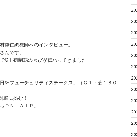
20
20
20
20
村康仁調教師へのインタビュー。
さんです。
20
でGⅠ初制覇の喜びが伝わってきました。
20
20
日杯フューチュリティステークス」（Ｇ１・芝１６０
20
制覇に挑む！
20
らＯＮ．ＡＩＲ。
20
20
20