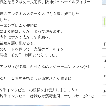
戦となる２歳女王決定戦、阪神ジュベナイルフィリー
賞のアルテミスステークスでも２着に好走した
した。
ーエンブレムが先頭に。
に１０頭ほどがかたまって進みます。
内外に大きく広がって直線へ。
後続が襲い掛かるも、
のリードを保って、完勝のゴールイン！！
所属後、初のGⅠ制覇となりました。
アンジュが７着、西村さんのメジャーエンブレムが１
1
なり、１着馬を指名した西村さんが勝者に。
2
騎手インタビューの模様をお伝えしましょう！
3
騎手インタビューは我らが濱野圭司アナウンサーがつと