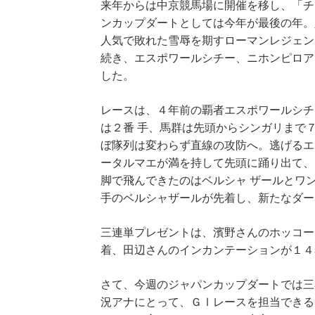
来年からは中京競馬場に開催を移し、「チ
ンカップダートとしては今年が最後の年。
人気で敗れた雪辱を期すローマンレジェン
続き、エスポワールシチー、ニホンピロア
した。
レースは、４年前の覇者エスポワールシチ
は２番 手、馬群は先頭からシンガリまで
ぼ隊列は変わらず直線の攻防へ。逃げるエ
ータルマエが満を持して先頭に踊り出て、
脚で飛んできたのはベルシャ ザールとワ
手のベルシャザールが先着し、新たなダー
三連単プレゼントは、濱野さんのホッコー
着、田辺さんのインカンテーションが１４
さて、今週のジャパンカップダートでは三
況アナにとって、ＧⅠレースを担当できる