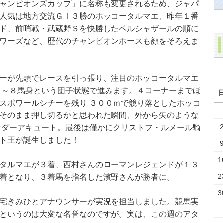
ャンピオンズカップ」に名称も変更されるため、ジャパ
人気は地方交流ＧⅠ３勝のホッコータルマエ、昨年１番
ド、前哨戦・武蔵野Ｓを快勝したベルシャザールの順に
ワーズなど、歴代のチャンピオンホースも顔をそろえま
ーが先頭でレースを引っ張り、注目のホッコータルマエ
７～８馬身という団子状態で進みます。４コーナーまでほ
スポワールシチーを残り ３００ｍで競り落としたホッコ
そのまま押し切るかと思われた瞬間、外から矢のような
ンダーアキュート。最後は僅かにクリストフ・ルメール騎
ト王が誕生しました！
1
タルマエが３着、西村さんのローマンレジェンドが１３
2
着となり、３着馬を指名した濱野さんが勝者に。
3
宅きみひとアナウンサーが実況を担当しました。競馬実
というのは大変な名誉なのですが。実は、この週のアタ