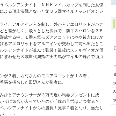
うペルシアンナイト、ＮＨＫマイルカップを制した女傑
による頂上決戦となった第３５回マイルチャンピオンシ
ライ、アルアインらを制し、外からアエロリットがハナ
どと差がなく、淡々とした流れで、前半３ハロンを３５
形成する中、１番人気モズアスコットはやや後方にひか
げるアエロリットをアルアインが交わして前へ出たとこ
ルシアンナイトが並んで強襲！最後はステルヴィオが僅
にぎわせた３歳世代屈指の実力馬がマイルの舞台で頂点
ンが３着、西村さんのモズアスコットが１３着 、
着馬を指名した田辺さんが勝者に。
1
2
みひとアナウンサーが３万円近い馬券プレゼントに成
3
かりに気合が入っていたのが「僕の苦労はいつ実る？」
ペルシアンナイトからの勝負！見事２着となり、当たり
が・・・