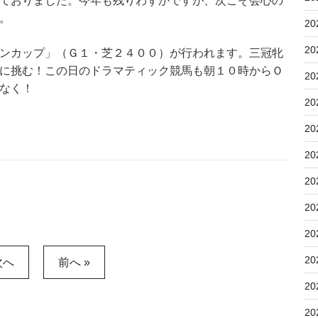
ておりました。今年も残りわずかですが、次こそ会心の
。
20
20
ンカップ」（Ｇ１・芝２４００）が行われます。三冠牝
に挑む！この日のドラマティック競馬も朝１０時からＯ
20
なく！
20
20
20
20
20
20
20
次へ
前へ »
20
20