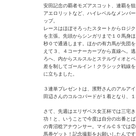
安田記念の覇者モズアスコット、連覇を狙
アエロリットなど、ハイレベルなメンバー
ップ。
レースはほぼそろったスタートからロジク
を主張。先頭からシンガリまで１０馬身ほ
秒０で通過します。ほかの有力馬が先団を
えて３、４コーナーカーブから直線へ。逃
ろへ、内からスルスルとステルヴィオとペ
差を制してゴールイン！クラシック戦線を
に立ちました。
３連単プレゼントは、濱野さんのアルアイ
田辺さんのコルコバードが１着となり、１
さて、先週はエリザベス女王杯では三宅き
功！と、いうことで今度は自分の出番とば
の青沼稔アナウンサー。マイルＣＳでは②
馬券ゲット！記念撮影をお願いしたんです