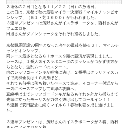
３連休の２日目となる１１／２２（日）の放送日。
この日は、京都で秋の最強マイラー決定戦「マイルチャンピオ
ンシップ」（Ｇ１・芝１６００）が行われました。
３連単プレゼントは濱野さんがイスラボニータを、西村さんが
フェエロを、
田辺さんがダノンシャークをそれぞれ指名しました。
京都競馬開設90周年となった今年の最後を飾るＧⅠ、マイルチ
ャンピオンシップ。
同レース最多となるＧⅠホース９頭の競演が実現しました。
レースは、１番人気イスラボニータのダッシュがつかず後方か
らとなり、波乱ムードのスタート。
内のレッツゴードンキが軽快に逃げ、２番手はクラリティスカ
イで馬群全長は１０馬身ほど。
それでも前半は落ち着いたペースで進み、４コーナー付近から
一気にペースアップして直線の攻防へ。
直線半ばまでレッツゴードンキが粘るもそれを外から捕らえて
先頭に立ったモーリスが力強く抜け出してゴールイン！！
５連勝で安田記念に続くマイルＧⅠ春秋制覇を成し遂げまし
た。
３連単プレゼントは、濱野さんのイスラボニータが３着、西村
さんのフィエロが２着、