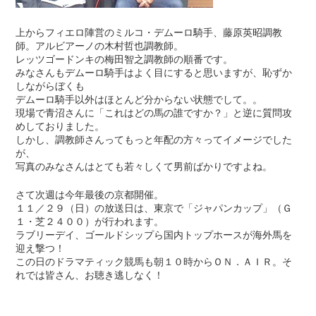
上からフィエロ陣営のミルコ・デムーロ騎手、藤原英昭調教
師。アルビアーノの木村哲也調教師。
レッツゴードンキの梅田智之調教師の順番です。
みなさんもデムーロ騎手はよく目にすると思いますが、恥ずか
しながらぼくも
デムーロ騎手以外はほとんど分からない状態でして。。
現場で青沼さんに「これはどの馬の誰ですか？」と逆に質問攻
めしておりました。
しかし、調教師さんってもっと年配の方々ってイメージでした
が、
写真のみなさんはとても若々しくて男前ばかりですよね。
さて次週は今年最後の京都開催。
１１／２９（日）の放送日は、東京で「ジャパンカップ」（Ｇ
１・芝２４００）が行われます。
ラブリーデイ、ゴールドシップら国内トップホースが海外馬を
迎え撃つ！
この日のドラマティック競馬も朝１０時からＯＮ．ＡＩＲ。そ
れでは皆さん、お聴き逃しなく！