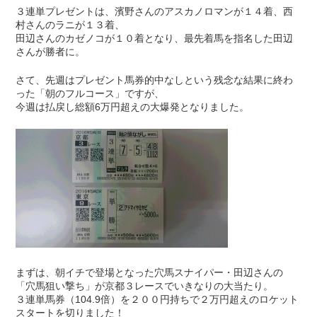
３連単プレゼントは、濱野さんのアスカノロマンが１４着、西
村さんのラニが１３着、
田辺さんのカゼノコが１０着となり、最先着馬を指名した田辺
さんが勝者に。
さて、先週はプレゼント馬券的中なしという残念な結果に終わ
った「朝のフルコース」ですが、
今週は払戻し総額6万円超えの大爆発となりました。
まずは、朝イチで登場となった穴馬スナイパー・田辺さんの
「穴馬狙い撃ち」が京都３レースでいきなりの大当たり。
３連単馬券（104.9倍）を２００円持ちで２万円超えのロケット
スタートを切りました！