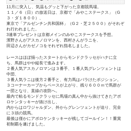
11月に突入し、気温もグッと下がった京都競馬場。
１１／６（日）の放送日は、京都で「みやこステークス」（G
３・ダ１８００）、
東京で「アルゼンチン共和国杯」（G２・芝２５００）がそれぞ
れ行われました。
3連単プレゼントは京都メインのみやこステークスを予想。
濱野さんがアスカノロマンを、西村さんがラニを、
田辺さんがカゼノコをそれぞれ指名しました。
レースはほぼ揃ったスタートからモンドクラッセがハナに立
ち、馬群はやや縦長で進みます。
２番人気アスカノロマンは３番手、１番人気グレンツェントは
中団、
３番人気ラニは後方２番手と、有力馬はバラけたポジション。
３コーナーカーブからペースが上がり、残り６００ｍで馬群が
一団となり、直線の攻防へ。
最内で粘るモンドクラッセに馬場の真ん中から抜けてきたアポ
ロケンタッキーが抜け出し、
内からはロワジャルダン、外からグレンツェントが迫り、完全
に３頭の競馬。
最後は僅かにアポロケンタッキーが残してゴールイン！！重賞
初制覇を遂げました。