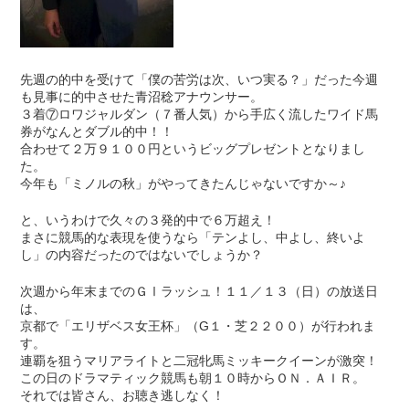
先週の的中を受けて「僕の苦労は次、いつ実る？」だった今週
も見事に的中させた青沼稔アナウンサー。
３着⑦ロワジャルダン（７番人気）から手広く流したワイド馬
券がなんとダブル的中！！
合わせて２万９１００円というビッグプレゼントとなりまし
た。
今年も「ミノルの秋」がやってきたんじゃないですか～♪
と、いうわけで久々の３発的中で６万超え！
まさに競馬的な表現を使うなら「テンよし、中よし、終いよ
し」の内容だったのではないでしょうか？
次週から年末までのＧⅠラッシュ！１１／１３（日）の放送日
は、
京都で「エリザベス女王杯」（G１・芝２２００）が行われま
す。
連覇を狙うマリアライトと二冠牝馬ミッキークイーンが激突！
この日のドラマティック競馬も朝１０時からＯＮ．ＡＩＲ。
それでは皆さん、お聴き逃しなく！