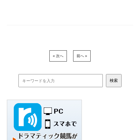
« 次へ
前へ »