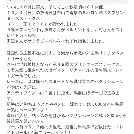
ついに１０月に突入、そしてこの秋最初のＧⅠ開催。
１０／４（日）の放送日は中山で電撃の６ハロン戦「スプリン
ターズステークス」
（Ｇ１・芝１２００）が行われました。
３連単プレゼントは濱野さんがベルカントを、西村さんがスト
レイトガールを、
田辺さんがサクラゴスベルをそれぞれ指名しました。
確固たる主役不在に加え、香港から参戦の外国馬リッチタペス
トリーを迎え、
さらに混戦模様となった第４９回スプリンターズステークス。
１番人気に推されたのはヴィクトリアマイルの勝ち馬ストレイ
トガールでした。
レースは、ほぼ揃ったスタートから逃げ宣言のハクサンムーン
がやはり先頭に。
アクティブミノルは２番手に控え、馬群はほぼ一団で進みま
す。
前半は34秒ちょうどとややスロー流れで、残り600ｍから各馬
一気にペースアップ！
直線に入り、粘り込みをはかるハクサンムーンに残り200ｍから
後続馬が襲いかかり、
ゴール前は５、６頭の大混戦。最後に半馬身ほど抜けたストレ
イトガールが1着でゴールイン！！