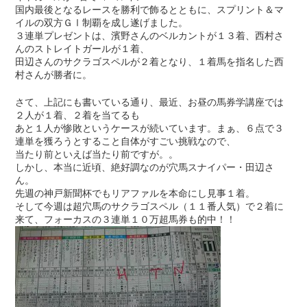
国内最後となるレースを勝利で飾るとともに、スプリント＆マ
イルの双方ＧⅠ制覇を成し遂げました。
３連単プレゼントは、濱野さんのベルカントが１３着、西村さ
んのストレイトガールが１着、
田辺さんのサクラゴスペルが２着となり、１着馬を指名した西
村さんが勝者に。
さて、上記にも書いている通り、最近、お昼の馬券学講座では
２人が１着、２着を当てるも
あと１人が惨敗というケースが続いています。まぁ、６点で３
連単を獲ろうとすること自体がすごい挑戦なので、
当たり前といえば当たり前ですが。。
しかし、本当に近頃、絶好調なのが穴馬スナイパー・田辺さ
ん。
先週の神戸新聞杯でもリアファルを本命にし見事１着。
そして今週は超穴馬のサクラゴスペル（１１番人気）で２着に
来て、フォーカスの３連単１０万超馬券も的中！！