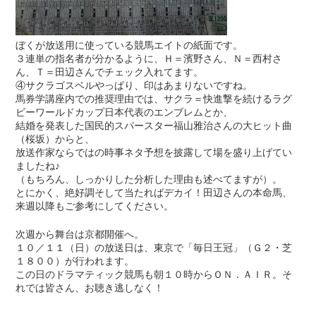
ぼくが放送用に使っている競馬エイトの紙面です。
３連単の指名者が分かるように、Ｈ＝濱野さん、Ｎ＝西村さ
ん、Ｔ＝田辺さんでチェック入れてます。
④サクラゴスベルやっぱり、印はあまりないですね。
馬券学講座内での推奨理由では、サクラ＝快進撃を続けるラグ
ビーワールドカップ日本代表のエンブレムとか、
結婚を発表した国民的スパースター福山雅治さんの大ヒット曲
（桜坂）からと、
放送作家ならではの時事ネタ予想を披露して場を盛り上げてい
ましたね♪
（もちろん、しっかりした分析した理由も述べてますが）。
とにかく、絶好調そして当たればデカイ！田辺さんの本命馬、
来週以降もご参考にしてください。
次週から舞台は京都開催へ。
１０／１１（日）の放送日は、東京で「毎日王冠」（Ｇ２・芝
１８００）が行われます。
この日のドラマティック競馬も朝１０時からＯＮ．ＡＩＲ。そ
れでは皆さん、お聴き逃しなく！