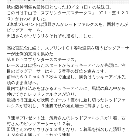
秋の阪神開催も最終日となった10／２（日）の放送日。
この日は中山で「スプリンターズステークス」（G１・芝１２０
０）が行われました。
3連単プレゼントは濱野さんがレッドファルクスを、西村さんが
ビッグアーサーを、
田辺さんがウリウリをそれぞれ指名しました。
高松宮記念に続く、スプリントGⅠ春秋連覇を狙うビッグアーサ
ーが圧倒的支持を集めた
第５０回スプリンターズステークス。
レースはほぼ揃ったスタートからミッキーアイルが先頭に。注
目のビッグアーサーは４、５番手の好位を進みます。
前半の６００ｍを３３秒４で通過し、勝負はミッキーアイル先
頭のまま直線へ。
最内で粘り込みをはかるミッキーアイルに、馬場の真ん中から
伸びてきたレッドファルクスが迫り、
最後はほぼ並んだ状態でゴール！僅かに差し切ったレッドファ
ルクスが勝利し、３連勝で秋の短距離王に輝きました。
３連単プレゼントは、濱野さんのレッドファルクスが１着、西
村さんのビッグアーサーが１２着、
田辺さんのウリウリが１３着となり、１着馬を指名した濱野さ
んが今週も勝って、これで５連勝。