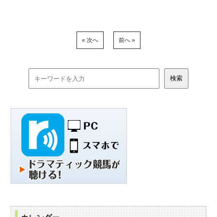
« 次へ
前へ »