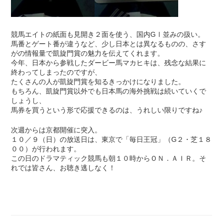
競馬エイトの紙面も見開き２面を使う、国内GⅠ並みの扱い。
馬番とゲート番が違うなど、少し日本とは異なるものの、さす
がの情報量で凱旋門賞の魅力を伝えてくれます。
今年、日本から参戦したダービー馬マカヒキは、残念な結果に
終わってしまったのですが、
たくさんの人が凱旋門賞を知るきっかけになりました。
もちろん、凱旋門賞以外でも日本馬の海外挑戦は続いていくで
しょうし、
馬券を買うという形で応援できるのは、うれしい限りですね♪
次週からは京都開催に突入。
１０／９（日）の放送日は、東京で「毎日王冠」（G２・芝１８
００）が行われます。
この日のドラマティック競馬も朝１０時からＯＮ．ＡＩＲ。そ
れでは皆さん、お聴き逃しなく！