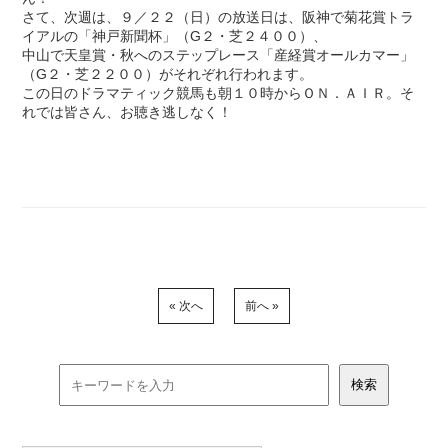
さて、次週は、９／２２（日）の放送日は、阪神で菊花賞トラ
イアルの「神戸新聞杯」（G２・芝２４００）、
中山で天皇賞・秋へのステップレース「産経賞オールカマー」
（G２・芝２２００）がそれぞれ行われます。
この日のドラマティック競馬も朝１０時からＯＮ．ＡＩＲ。そ
れでは皆さん、お聴き逃しなく！
« 次へ
前へ »