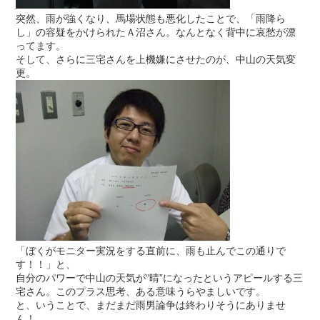
突然、雨が強くなり、馬場状態も悪化したことで、「雨降ら
し」の容疑をかけられたＡ沼さん。なんとなく背中に哀愁が漂
ってます。
そして、さらに三宅さんを上機嫌にさせたのが、中山の天気変
更。
「ぼくがモニター実況をする直前に、雨も止んでこの通りで
す！！」と、
自分のパワーで中山の天気が“晴”になったというアピールする三
宅さん。このプラス思考、ある意味うらやましいです。
と、いうことで、まだまだ雨男論争は終わりそうにありませ
ん！