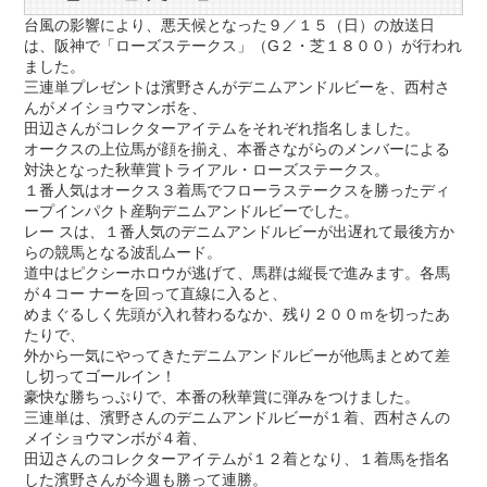
台風の影響により、悪天候となった９／１５（日）の放送日
は、阪神で「ローズステークス」（G２・芝１８００）が行われ
ました。
三連単プレゼントは濱野さんがデニムアンドルビーを、西村さ
んがメイショウマンボを、
田辺さんがコレクターアイテムをそれぞれ指名しました。
オークスの上位馬が顔を揃え、本番さながらのメンバーによる
対決となった秋華賞トライアル・ローズステークス。
１番人気はオークス３着馬でフローラステークスを勝ったディ
ープインパクト産駒デニムアンドルビーでした。
レー スは、１番人気のデニムアンドルビーが出遅れて最後方か
らの競馬となる波乱ムード。
道中はピクシーホロウが逃げて、馬群は縦長で進みます。各馬
が４コー ナーを回って直線に入ると、
めまぐるしく先頭が入れ替わるなか、残り２００ｍを切ったあ
たりで、
外から一気にやってきたデニムアンドルビーが他馬まとめて差
し切ってゴールイン！
豪快な勝ちっぷりで、本番の秋華賞に弾みをつけました。
三連単は、濱野さんのデニムアンドルビーが１着、西村さんの
メイショウマンボが４着、
田辺さんのコレクターアイテムが１２着となり、１着馬を指名
した濱野さんが今週も勝って連勝。