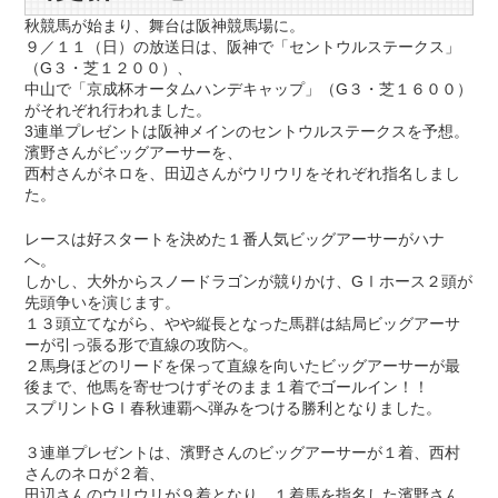
秋競馬が始まり、舞台は阪神競馬場に。
９／１１（日）の放送日は、阪神で「セントウルステークス」
（G３・芝１２００）、
中山で「京成杯オータムハンデキャップ」（G３・芝１６００）
がそれぞれ行われました。
3連単プレゼントは阪神メインのセントウルステークスを予想。
濱野さんがビッグアーサーを、
西村さんがネロを、田辺さんがウリウリをそれぞれ指名しまし
た。
レースは好スタートを決めた１番人気ビッグアーサーがハナ
へ。
しかし、大外からスノードラゴンが競りかけ、GⅠホース２頭が
先頭争いを演じます。
１３頭立てながら、やや縦長となった馬群は結局ビッグアーサ
ーが引っ張る形で直線の攻防へ。
２馬身ほどのリードを保って直線を向いたビッグアーサーが最
後まで、他馬を寄せつけずそのまま１着でゴールイン！！
スプリントGⅠ春秋連覇へ弾みをつける勝利となりました。
３連単プレゼントは、濱野さんのビッグアーサーが１着、西村
さんのネロが２着、
田辺さんのウリウリが９着となり、１着馬を指名した濱野さん