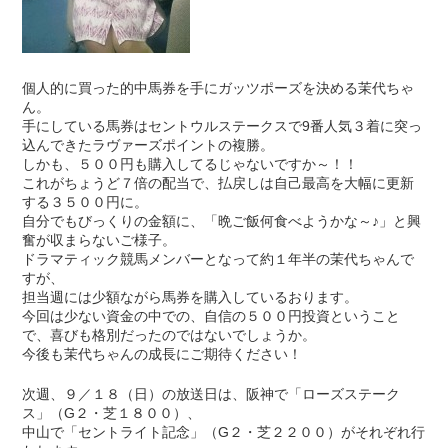
個人的に買った的中馬券を手にガッツポーズを決める茉代ちゃ
ん。
手にしている馬券はセントウルステークスで9番人気３着に突っ
込んできたラヴァーズポイントの複勝。
しかも、５００円も購入してるじゃないですか～！！
これがちょうど７倍の配当で、払戻しは自己最高を大幅に更新
する３５００円に。
自分でもびっくりの金額に、「晩ご飯何食べようかな～♪」と興
奮が収まらないご様子。
ドラマティック競馬メンバーとなって約１年半の茉代ちゃんで
すが、
担当週には少額ながら馬券を購入しているおります。
今回は少ない資金の中での、自信の５００円投資ということ
で、喜びも格別だったのではないでしょうか。
今後も茉代ちゃんの成長にご期待ください！
次週、９／１８（日）の放送日は、阪神で「ローズステーク
ス」（G２・芝１８００）、
中山で「セントライト記念」（G２・芝２２００）がそれぞれ行