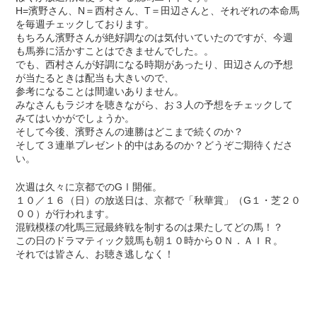
H=濱野さん、N＝西村さん、T＝田辺さんと、それぞれの本命馬
を毎週チェックしております。
もちろん濱野さんが絶好調なのは気付いていたのですが、今週
も馬券に活かすことはできませんでした。。
でも、西村さんが好調になる時期があったり、田辺さんの予想
が当たるときは配当も大きいので、
参考になることは間違いありません。
みなさんもラジオを聴きながら、お３人の予想をチェックして
みてはいかがでしょうか。
そして今後、濱野さんの連勝はどこまで続くのか？
そして３連単プレゼント的中はあるのか？どうぞご期待くださ
い。
次週は久々に京都でのGⅠ開催。
１０／１６（日）の放送日は、京都で「秋華賞」（G１・芝２０
００）が行われます。
混戦模様の牝馬三冠最終戦を制するのは果たしてどの馬！？
この日のドラマティック競馬も朝１０時からＯＮ．ＡＩＲ。
それでは皆さん、お聴き逃しなく！