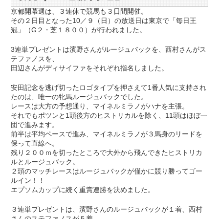
京都開幕週は、３連休で競馬も３日間開催。
その２日目となった10／９（日）の放送日は東京で「毎日王
冠」（G２・芝１８００）が行われました。
3連単プレゼントは濱野さんがルージュバックを、西村さんがス
テファノスを、
田辺さんがディサイファをそれぞれ指名しました。
安田記念を逃げ切ったロゴタイプを押さえて1番人気に支持され
たのは、唯一の牝馬ルージュバックでした。
レースは大方の予想通り、マイネルミラノがハナを主張。
それでもポツンと1頭後方のヒストリカルを除く、11頭はほぼ一
団で進みます。
前半は平均ペースで進み、マイネルミラノが３馬身のリードを
保って直線へ。
残り２００ｍを切ったところで大外から飛んできたヒストリカ
ルとルージュバック。
２頭のマッチレースはルージュバックが僅かに競り勝ってゴー
ルイン！！
エプソムカップに続く重賞連勝を決めました。
３連単プレゼントは、濱野さんのルージュバックが１着、西村
さんのステファノスが５着、