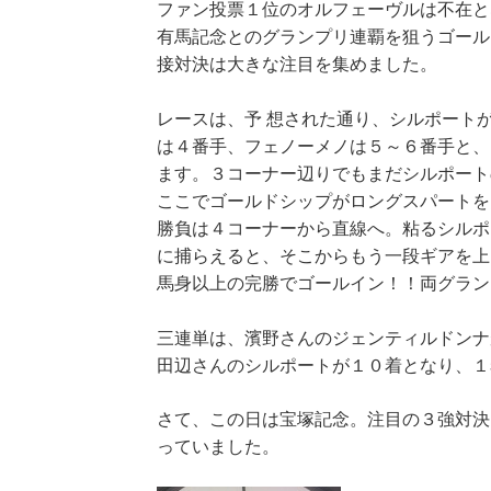
ファン投票１位のオルフェーヴルは不在と
有馬記念とのグランプリ連覇を狙うゴール
接対決は大きな注目を集めました。
レースは、予 想された通り、シルポート
は４番手、フェノーメノは５～６番手と、
ます。３コーナー辺りでもまだシルポート
ここでゴールドシップがロングスパートを
勝負は４コーナーから直線へ。粘るシルポ
に捕らえると、そこからもう一段ギアを上
馬身以上の完勝でゴールイン！！両グ
三連単は、濱野さんのジェンティルドンナ
田辺さんのシルポートが１０着となり、１
さて、この日は宝塚記念。注目の３強対決
っていました。