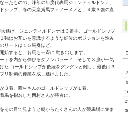
なったものの、昨年の年度代表馬ジェンティルドンナ、
ドシップ、春の天皇賞馬フェノーメノと、４歳３強の直
が大逃げ。ジェンティルドンナは３番手、ゴールドシップ
３強はお互いを意識するような好位のポジションを進み
のリードは１５馬身ほど。
開始すると、各馬も一斉に 動き出します。
ートを内から伸びるダノンバラード、そして３強が一気
げた ゴールドシップが後続をグングンと離し、最後は３
ランプリ制覇の偉業を成し遂げました。
が３着、西村さんのゴールドシップが１着、
1
着馬を指名した西村さんが勝者に。
2
をその目で見ようと朝からたくさんの人が競馬場に集ま
3