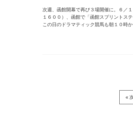
次週、函館開幕で再び３場開催に。６／１
１６００）、函館で「函館スプリントステ
この日のドラマティック競馬も朝１０時か
« 