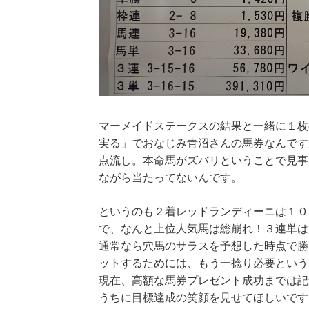
マーメイドステークスの結果と一緒に１枚
実る」でおなじみ青沼さんの馬券なんです
点流し。本命馬がズバリということで見事
ながら当たってないんです。
というのも２着レッドランディーニは１０
で、なんと上位人気馬は総崩れ！３連単は
通常なら穴馬のサラスを予想した時点で勝
ットするためには、もう一捻り必要という
現在、高額な馬券プレゼント成功までは記
うちに目標達成の笑顔を見せてほしいです