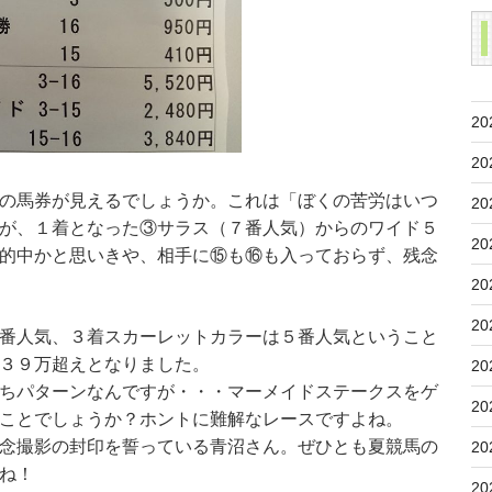
20
20
の馬券が見えるでしょうか。これは「ぼくの苦労はいつ
20
が、１着となった③サラス（７番人気）からのワイド５
20
的中かと思いきや、相手に⑮も⑯も入っておらず、残念
20
20
番人気、３着スカーレットカラーは５番人気ということ
３９万超えとなりました。
20
ちパターンなんですが・・・マーメイドステークスをゲ
20
ことでしょうか？ホントに難解なレースですよね。
念撮影の封印を誓っている青沼さん。ぜひとも夏競馬の
20
ね！
20