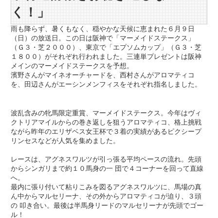
く！」
雨も降らず、暑くもなく、穏やかな天候に恵まれた６月９日
（日）の放送日。この日は阪神で「マーメイドステークス」
（Ｇ３・芝２０００）、東京で「エプソムカップ」（Ｇ３・芝
１８００）がそれぞれ行われました。三連単プレゼントは阪神
メインのマーメイドステークスを予想。
濱野さんがマイネオーチャードを、西村さんがアロマティコ
を、田辺さんがエーシンメンフィスをそれぞれ指名しました。
波乱含みの牝馬限定重賞、マーメイドステークス。今年はヴィ
クトリアマイルからの巻き返しを狙うアロマティコ、格上挑戦
ながら昨年のエリザベス女王杯で３着の実績があるピクシープ
リンセスなどが人気を集めました。
レースは、アグネスワルツが引っ張る平均ペースの流れ。先頭
からシンガリまで約１０馬身の一 団で４コーナーを回って直線
へ。
最内に張り付いて粘りこみを図るアグネスワルツに、馬場の真
ん中からマルセリーナ、その外からアロマティコが迫り、３頭
の 叩き合い。最後は半馬身リードのマルセリーナが先頭でゴー
ル！