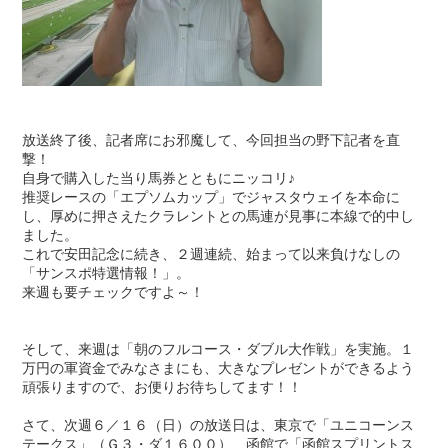
放送終了後、記者席にお邪魔して、今回担当の野下記者を直
撃！
自身で購入した当り馬券とともにニッコリ♪
推奨レースの「エプソムカップ」でジャスタウェイを本命に
し、厚めに押さえたクラレントとの馬連が見事に本線で的中し
ました。
これで安田記念に続き、２週連続、始まって以来負けなしの
「サンスポ特選情報！」。
来週も要チェックですよ～！
そして、来週は「朝のフルコース・ダブル大作戦」を実施。１
万円の軍資金でみなさまにも、大きなプレゼントができるよう
頑張りますので、お便りお待ちしてます！！
さて、次週６／１６（日）の放送日は、東京で「ユニコーンス
テークス」（Ｇ３・ダ１６００）、函館で「函館スプリントス