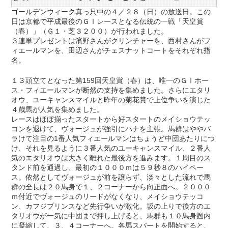
ゴールデンウィーク真っ只中の４／２８（日）の放送日。この
日は京都で平成最後のＧⅠレースとなる伝統の一戦「天皇賞
（春）」（Ｇ１・芝３２００）が行われました。
３連単プレゼントは濱野さんがクリンチャーを、西村さんがフ
ィエールマンを、田辺さんがチェスナットコートをそれぞれ指
名。
１３頭立てとなった第159回天皇賞（春）は、唯一のＧⅠホー
ス・フィエールマンが断然の支持を集めました。さらにエタリ
オウ、ユーキャンスマイルと昨年の菊花賞で上位争いを演じた
４歳馬が人気を集めました。
レースはほぼ揃ったスタートから好スタートのメイショウテッ
コンを退けて、ヴォージュが強引にハナを主張。馬群はややバ
ラけて注目の1番人気フィエールマンはちょうど中団あたりにつ
け、それを見るように３番人気のユーキャンスマイル、２番人
気のエタリオウは大きく離れた最後方を進みます。１周目のス
タンド前を通過し、最初の１０００ｍは５９秒８のハイペー
ス。依然としてヴォージュが前を譲らず、淡々とした流れで馬
群の全長は２０馬身で１、２コーナーから向正面へ。２０００
ｍ付近でヴォージュのリードがなくなり、メイショウテッコ
ン、カフジプリンスなど先行争いが激化。坂の上りで後方のエ
タリオウが一気に中団まで押し上げると、馬群も１０馬身圏内
に凝縮して、３、４コーナーへ。各馬スパートを開始すると、