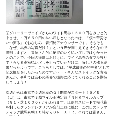
⑦グローリーヴェイズからのワイド馬券１５００円をみごと的
中させ、１万６５０円の払い戻しとなったのは、「僕の苦労は
いつ実る」でおなじみ、青沼稔アナウンサーです。そもそも
「なぜ、馬券の写真だけ？」という声が聞こえてきそうなので
説明しますと、青沼さん的に納得のいく払い戻しではなかった
とのことで、今回の撮影はお預けに。ワイド馬券のダブル獲り
でさらなる高額払い戻しを狙っていただけに、悔しさの残る結
果だったようです。こちらとしては、“平成最後の的中者”として
記念撮影をしたかったのですが・・・そんなストイックな青沼
さんが、令和では会心の馬券で撮影に応じてくれることを期待
しましょう！
次週からは東京で５週連続のＧⅠ開催がスタート！５／５
（日）は、東京で３歳マイル王決定戦「ＮＨＫマイルカップ」
（Ｇ１・芝１６００）が行われます。圧倒的スピードで桜花賞
を制したグランアレグリアが変則二冠に挑む！この日のドラマ
ティック競馬も朝１０時からＯＮ．ＡＩＲ。それでは皆さん、