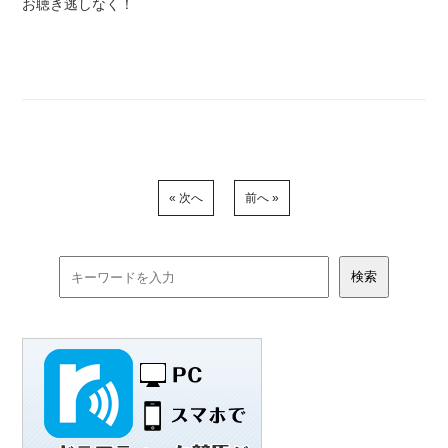
お聴き逃しなく！
« 次へ
前へ »