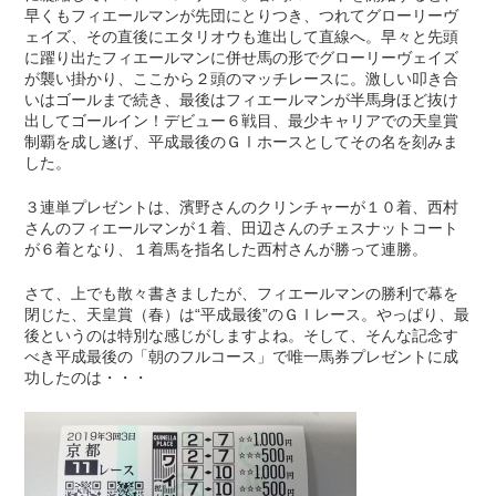
早くもフィエールマンが先団にとりつき、つれてグローリーヴ
ェイズ、その直後にエタリオウも進出して直線へ。早々と先頭
に躍り出たフィエールマンに併せ馬の形でグローリーヴェイズ
が襲い掛かり、ここから２頭のマッチレースに。激しい叩き合
いはゴールまで続き、最後はフィエールマンが半馬身ほど抜け
出してゴールイン！デビュー６戦目、最少キャリアでの天皇賞
制覇を成し遂げ、平成最後のＧⅠホースとしてその名を刻みま
した。
３連単プレゼントは、濱野さんのクリンチャーが１０着、西村
さんのフィエールマンが１着、田辺さんのチェスナットコート
が６着となり、１着馬を指名した西村さんが勝って連勝。
さて、上でも散々書きましたが、フィエールマンの勝利で幕を
閉じた、天皇賞（春）は“平成最後”のＧⅠレース。やっぱり、最
後というのは特別な感じがしますよね。そして、そんな記念す
べき平成最後の「朝のフルコース」で唯一馬券プレゼントに成
功したのは・・・