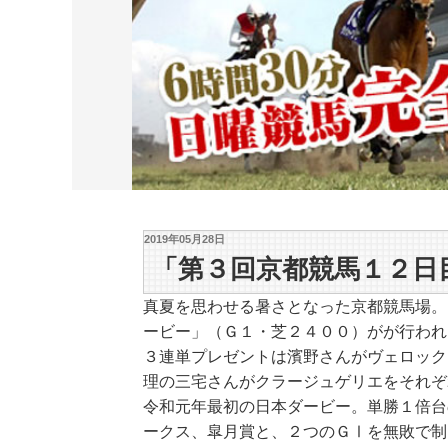
2019年05月28日
「第３回京都競馬１２日目
真夏を思わせる暑さとなった京都競馬場。
ービー」（Ｇ１・芝２４００）がが行われ
３連単プレゼントは濱野さんがヴェロック
理の三宅さんがクラージュゲリエをそれぞ
令和元年最初の日本ダービー。単勝１倍台
ークス、皐月賞と、２つのＧⅠを無敗で制