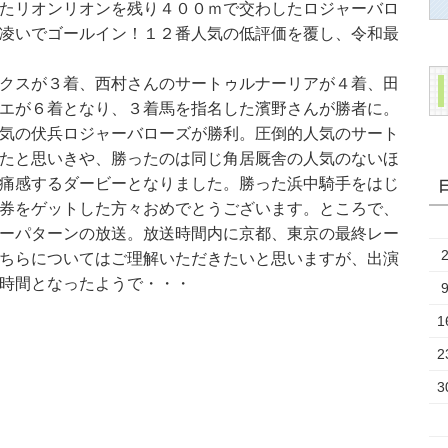
たリオンリオンを残り４００ｍで交わしたロジャーバロ
凌いでゴールイン！１２番人気の低評価を覆し、令和最
クスが３着、西村さんのサートゥルナーリアが４着、田
エが６着となり、３着馬を指名した濱野さんが勝者に。
気の伏兵ロジャーバローズが勝利。圧倒的人気のサート
たと思いきや、勝ったのは同じ角居厩舎の人気のないほ
痛感するダービーとなりました。勝った浜中騎手をはじ
券をゲットした方々おめでとうございます。ところで、
ーパターンの放送。放送時間内に京都、東京の最終レー
ちらについてはご理解いただきたいと思いますが、出演
時間となったようで・・・
1
2
3