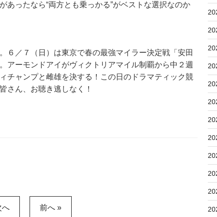
があったなら“両方とも乗っかる”がベストな選択なのか
20
20
20
。６／７（日）は東京で春の最強マイラー決定戦「安田
。アーモンドアイがヴィクトリアマイル制覇から中２週
20
ィチャンプと雌雄を決する！この日のドラマティック競
20
皆さん、お聴き逃しなく！
20
20
20
20
20
20
次へ
前へ »
20