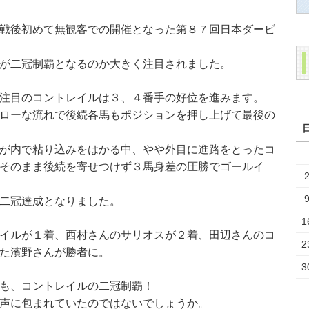
戦後初めて無観客での開催となった第８７回日本ダービ
が二冠制覇となるのか大きく注目されました。
注目のコントレイルは３、４番手の好位を進みます。
ローな流れで後続各馬もポジションを押し上げて最後の
が内で粘り込みをはかる中、やや外目に進路をとったコ
そのまま後続を寄せつけず３馬身差の圧勝でゴールイ
二冠達成となりました。
1
イルが１着、西村さんのサリオスが２着、田辺さんのコ
2
た濱野さんが勝者に。
3
も、コントレイルの二冠制覇！
声に包まれていたのではないでしょうか。