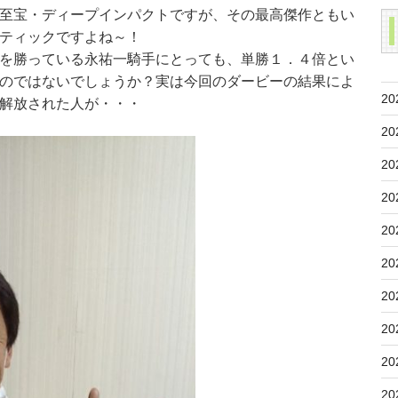
至宝・ディープインパクトですが、その最高傑作ともい
ティックですよね～！
を勝っている永祐一騎手にとっても、単勝１．４倍とい
のではないでしょうか？実は今回のダービーの結果によ
20
解放された人が・・・
20
20
20
20
20
20
20
20
20