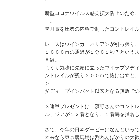
新型コロナウイルス感染拡大防止のため、
ー。
皐月賞を圧巻の内容で制したコントレイル
レースはウインカーネリアンが引っ張り、
１０００ｍの通過が１分０１秒７というス
直線。
まくり気味に先頭に立ったマイラプソディ
ントレイルが残り２００ｍで抜け出すと、
ン！
父ディープインパクト以来となる無敗での
３連単プレゼントは、濱野さんのコントレ
ルテジアが１２着となり、１着馬を指名し
さて、今年の日本ダービーはなんといって
本来なら東京競馬場は割れんばかりの大歓