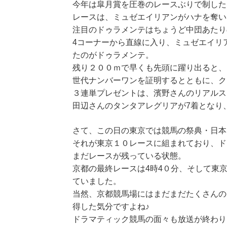
今年は皐月賞を圧巻のレースぶりで制した
レースは、ミュゼエイリアンがハナを奪い
注目のドゥラメンテはちょうど中団あたり
4コーナーから直線に入り、ミュゼエイリ
たのがドゥラメンテ。
残り２００ｍで早くも先頭に躍り出ると、
世代ナンバーワンを証明するとともに、ク
３連単プレゼントは、濱野さんのリアルス
田辺さんのタンタアレグリアが7着となり
さて、この日の東京では競馬の祭典・日本
それが東京１０レースに組まれており、ド
まだレースが残っている状態。
京都の最終レースは4時4０分、そして東
ていました。
当然、京都競馬場にはまだまだたくさんの
得した気分ですよね♪
ドラマティック競馬の面々も放送が終わり