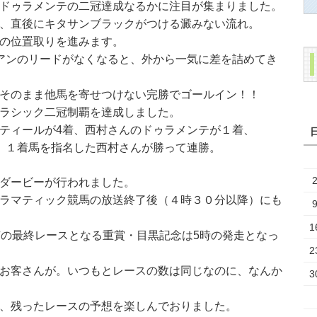
ドゥラメンテの二冠達成なるかに注目が集まりました。
、直後にキタサンブラックがつける澱みない流れ。
の位置取りを進みます。
アンのリードがなくなると、外から一気に差を詰めてき
そのまま他馬を寄せつけない完勝でゴールイン！！
ラシック二冠制覇を達成しました。
ティールが4着、西村さんのドゥラメンテが１着、
、１着馬を指名した西村さんが勝って連勝。
ダービーが行われました。
ラマティック競馬の放送終了後（４時３０分以降）にも
1
京の最終レースとなる重賞・目黒記念は5時の発走となっ
2
お客さんが。いつもとレースの数は同じなのに、なんか
3
、残ったレースの予想を楽しんでおりました。