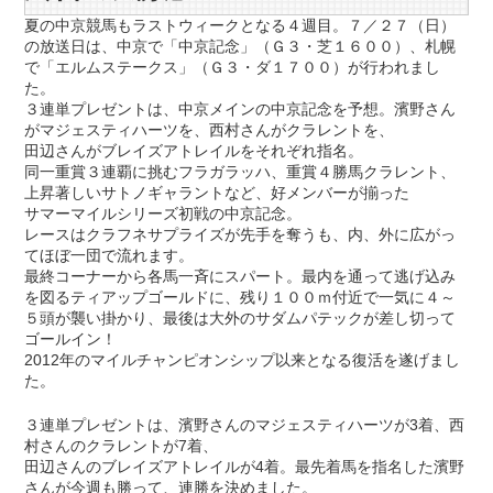
夏の中京競馬もラストウィークとなる４週目。７／２７（日）
の放送日は、中京で「中京記念」（Ｇ３・芝１６００）、札幌
で「エルムステークス」（Ｇ３・ダ１７００）が行われまし
た。
３連単プレゼントは、中京メインの中京記念を予想。濱野さん
がマジェスティハーツを、西村さんがクラレントを、
田辺さんがブレイズアトレイルをそれぞれ指名。
同一重賞３連覇に挑むフラガラッハ、重賞４勝馬クラレント、
上昇著しいサトノギャラントなど、好メンバーが揃った
サマーマイルシリーズ初戦の中京記念。
レースはクラフネサプライズが先手を奪うも、内、外に広がっ
てほぼ一団で流れます。
最終コーナーから各馬一斉にスパート。最内を通って逃げ込み
を図るティアップゴールドに、残り１００ｍ付近で一気に４～
５頭が襲い掛かり、最後は大外のサダムパテックが差し切って
ゴールイン！
2012年のマイルチャンピオンシップ以来となる復活を遂げまし
た。
３連単プレゼントは、濱野さんのマジェスティハーツが3着、西
村さんのクラレントが7着、
田辺さんのブレイズアトレイルが4着。最先着馬を指名した濱野
さんが今週も勝って、連勝を決めました。