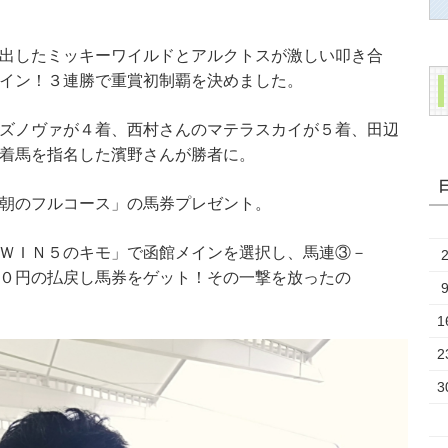
出したミッキーワイルドとアルクトスが激しい叩き合
イン！３連勝で重賞初制覇を決めました。
ズノヴァが４着、西村さんのマテラスカイが５着、田辺
着馬を指名した濱野さんが勝者に。
朝のフルコース」の馬券プレゼント。
ＷＩＮ５のキモ」で函館メインを選択し、馬連③－
０円の払戻し馬券をゲット！その一撃を放ったの
1
2
3