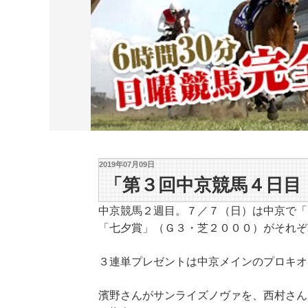
2019年07月09日
「第３回中京競馬４日目
中京競馬２週目。７／７（日）は中京で「
「七夕賞」（Ｇ３・芝２０００）がそれぞ
３連単プレゼントは中京メインのプロキオ
濱野さんがサンライズノヴァを、西村さん