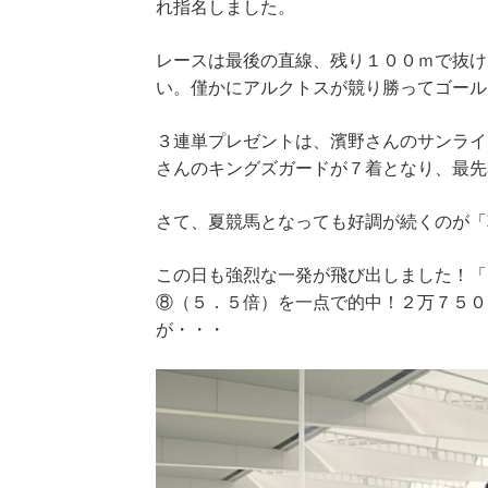
れ指名しました。
レースは最後の直線、残り１００ｍで抜け
い。僅かにアルクトスが競り勝ってゴール
３連単プレゼントは、濱野さんのサンライ
さんのキングズガードが７着となり、最先
さて、夏競馬となっても好調が続くのが「
この日も強烈な一発が飛び出しました！「
⑧（５．５倍）を一点で的中！２万７５０
が・・・