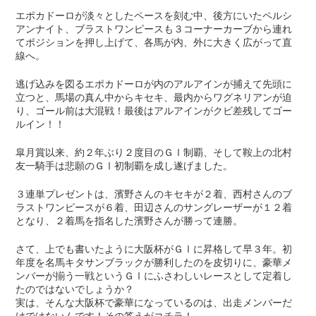
エポカドーロが淡々としたペースを刻む中、後方にいたペルシ
アンナイト、ブラストワンピースも３コーナーカーブから連れ
てポジションを押し上げて、各馬が内、外に大きく広がって直
線へ。
逃げ込みを図るエポカドーロが内のアルアインが捕えて先頭に
立つと、馬場の真ん中からキセキ、最内からワグネリアンが迫
り、ゴール前は大混戦！最後はアルアインがクビ差残してゴー
ルイン！！
皐月賞以来、約２年ぶり２度目のＧⅠ制覇、そして鞍上の北村
友一騎手は悲願のＧⅠ初制覇を成し遂げました。
３連単プレゼントは、濱野さんのキセキが２着、西村さんのブ
ラストワンピースが６着、田辺さんのサングレーザーが１２着
となり、２着馬を指名した濱野さんが勝って連勝。
さて、上でも書いたように大阪杯がＧⅠに昇格して早３年。初
年度を名馬キタサンブラックが勝利したのを皮切りに、豪華メ
ンバーが揃う一戦というＧⅠにふさわしいレースとして定着し
たのではないでしょうか？
実は、そんな大阪杯で豪華になっているのは、出走メンバーだ