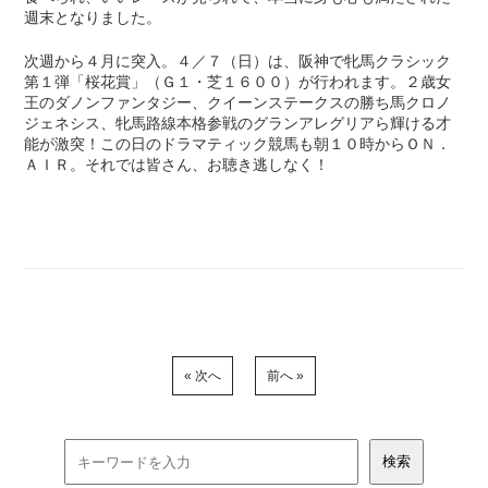
週末となりました。
次週から４月に突入。４／７（日）は、阪神で牝馬クラシック
第１弾「桜花賞」（Ｇ１・芝１６００）が行われます。２歳女
王のダノンファンタジー、クイーンステークスの勝ち馬クロノ
ジェネシス、牝馬路線本格参戦のグランアレグリアら輝ける才
能が激突！この日のドラマティック競馬も朝１０時からＯＮ．
ＡＩＲ。それでは皆さん、お聴き逃しなく！
« 次へ
前へ »