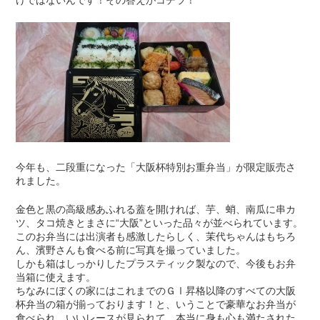
けではないんです！その答えがコチラ！
今年も、二段重になった「大阪杯特別お重弁当」が限定販売さ
れました。
金色と黒の高級感あふれる蓋を開ければ、芋、蛸、南瓜に串カ
ツ、タコ焼きとまさに“大阪”といった品々が並べられています。
このお弁当には出演者も感激したらしく、茉代ちゃんはもちろ
ん、濱野さんも食べる前に写真を撮っていました。
しかも箱はしっかりしたプラスティック製なので、今後もお弁
当箱に使えます。
ちなみにぼくの家にはこれまでのＧⅠ昇格以降のすべての大阪
杯弁当の箱が揃っております！と、いうことで豪華なお弁当が
食べられ、いいレースが見られて、本当に身も心も満たされた