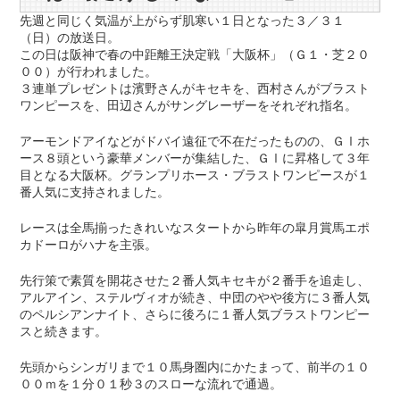
先週と同じく気温が上がらず肌寒い１日となった３／３１
（日）の放送日。
この日は阪神で春の中距離王決定戦「大阪杯」（Ｇ１・芝２０
００）が行われました。
３連単プレゼントは濱野さんがキセキを、西村さんがブラスト
ワンピースを、田辺さんがサングレーザーをそれぞれ指名。
アーモンドアイなどがドバイ遠征で不在だったものの、ＧⅠホ
ース８頭という豪華メンバーが集結した、ＧⅠに昇格して３年
目となる大阪杯。グランプリホース・ブラストワンピースが１
番人気に支持されました。
レースは全馬揃ったきれいなスタートから昨年の皐月賞馬エポ
カドーロがハナを主張。
先行策で素質を開花させた２番人気キセキが２番手を追走し、
アルアイン、ステルヴィオが続き、中団のやや後方に３番人気
のペルシアンナイト、さらに後ろに１番人気ブラストワンピー
スと続きます。
先頭からシンガリまで１０馬身圏内にかたまって、前半の１０
００ｍを１分０１秒３のスローな流れで通過。