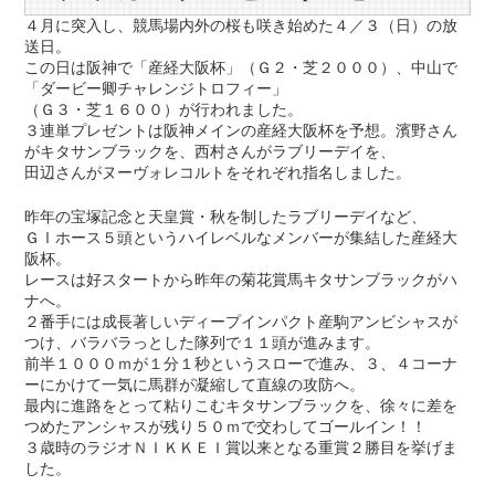
４月に突入し、競馬場内外の桜も咲き始めた４／３（日）の放
送日。
この日は阪神で「産経大阪杯」（Ｇ２・芝２０００）、中山で
「ダービー卿チャレンジトロフィー」
（Ｇ３・芝１６００）が行われました。
３連単プレゼントは阪神メインの産経大阪杯を予想。濱野さん
がキタサンブラックを、西村さんがラブリーデイを、
田辺さんがヌーヴォレコルトをそれぞれ指名しました。
昨年の宝塚記念と天皇賞・秋を制したラブリーデイなど、
ＧⅠホース５頭というハイレベルなメンバーが集結した産経大
阪杯。
レースは好スタートから昨年の菊花賞馬キタサンブラックがハ
ナへ。
２番手には成長著しいディープインパクト産駒アンビシャスが
つけ、バラバラっとした隊列で１１頭が進みます。
前半１０００ｍが１分１秒というスローで進み、３、４コーナ
ーにかけて一気に馬群が凝縮して直線の攻防へ。
最内に進路をとって粘りこむキタサンブラックを、徐々に差を
つめたアンシャスが残り５０ｍで交わしてゴールイン！！
３歳時のラジオＮＩＫＫＥＩ賞以来となる重賞２勝目を挙げま
した。