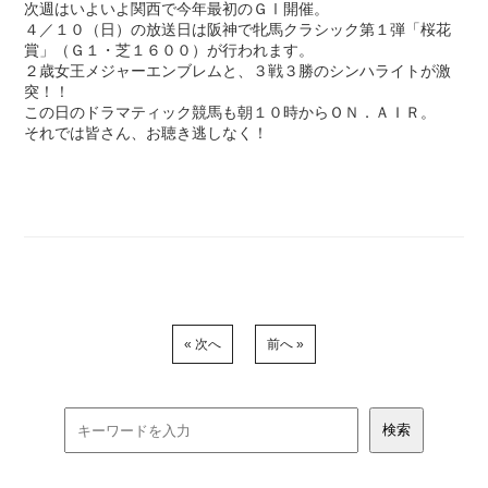
次週はいよいよ関西で今年最初のＧⅠ開催。
４／１０（日）の放送日は阪神で牝馬クラシック第１弾「桜花
賞」（Ｇ１・芝１６００）が行われます。
２歳女王メジャーエンブレムと、３戦３勝のシンハライトが激
突！！
この日のドラマティック競馬も朝１０時からＯＮ．ＡＩＲ。
それでは皆さん、お聴き逃しなく！
« 次へ
前へ »