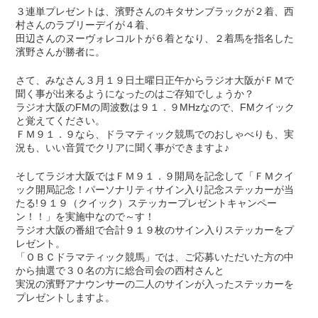
３連単プレゼントは、濱野さんのキタサンブラックが２着、西
村さんのラブリーデイが４着、
田辺さんのヌーヴォレコルトが６着となり、２着馬を指名した
濱野さんが勝者に。
さて、みなさん３月１９日土曜日正午からラジオ大阪がＦＭで
聞く事が出来るようになったのはご存知でしょうか？
ラジオ大阪のFMの周波数は９１．９MHzなので、FMクイック
と覚えてください。
ＦＭ９１．９なら、ドラマティック競馬でのおしゃべりも、実
況も、いい音質でクリアに聞く事ができますよ♪
そしてラジオ大阪ではＦＭ９１．９開局を記念して「ＦＭクイ
ック開局記念！パーソナリティサイン入り記念ステッカーが当
たる!９１９（クイック）ステッカープレゼントキャンペー
ン！！」を実施中なので～す！
ラジオ大阪の番組で合計９１９枚のサイン入りステッカーをプ
レゼント。
「ＯＢＣドラマティック競馬」では、ご応募いただいた方の中
から抽選で３０名の方に総合司会の西村さんと
実況の濱野アナウンサーの二人のサインが入ったステッカーを
プレゼントしますよ。