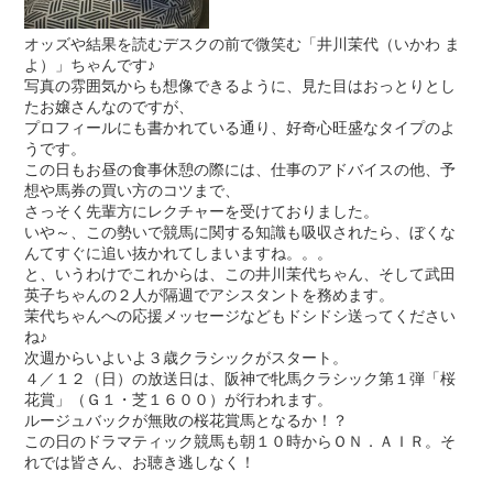
オッズや結果を読むデスクの前で微笑む「井川茉代（いかわ ま
よ）」ちゃんです♪
写真の雰囲気からも想像できるように、見た目はおっとりとし
たお嬢さんなのですが、
プロフィールにも書かれている通り、好奇心旺盛なタイプのよ
うです。
この日もお昼の食事休憩の際には、仕事のアドバイスの他、予
想や馬券の買い方のコツまで、
さっそく先輩方にレクチャーを受けておりました。
いや～、この勢いで競馬に関する知識も吸収されたら、ぼくな
んてすぐに追い抜かれてしまいますね。。。
と、いうわけでこれからは、この井川茉代ちゃん、そして武田
英子ちゃんの２人が隔週でアシスタントを務めます。
茉代ちゃんへの応援メッセージなどもドシドシ送ってください
ね♪
次週からいよいよ３歳クラシックがスタート。
４／１２（日）の放送日は、阪神で牝馬クラシック第１弾「桜
花賞」（Ｇ１・芝１６００）が行われます。
ルージュバックが無敗の桜花賞馬となるか！？
この日のドラマティック競馬も朝１０時からＯＮ．ＡＩＲ。そ
れでは皆さん、お聴き逃しなく！