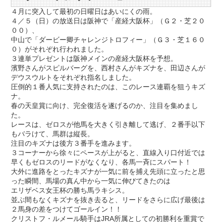
４月に突入して最初の日曜日はあいにくの雨。
４／５（日）の放送日は阪神で「産経大阪杯」（Ｇ２・芝２０
００）、
中山で「ダービー卿チャレンジトロフィー」（Ｇ３・芝１６０
０）がそれぞれ行われました。
３連単プレゼントは阪神メインの産経大阪杯を予想。
濱野さんがスピルバーグを、西村さんがキズナを、田辺さんが
デウスウルトをそれぞれ指名しました。
圧倒的１番人気に支持されたのは、このレース連覇を狙うキズ
ナ。
春の天皇賞に向け、完全復活を遂げるのか、注目を集めまし
た。
レースは、ゼロスが他馬を大きく引き離して逃げ、２番手以下
もバラけて、馬群は縦長。
注目のキズナは後方３番手を進みます。
３コーナーから徐々にペースが上がると、直線入り口付近では
早くもゼロスのリードがなくなり、各馬一斉にスパート！
大外に進路をとったキズナが一気に前を捕え先頭に立ったと思
った瞬間、馬場の真ん中から一気に伸びてきたのは
エリザベス女王杯の勝ち馬ラキシス。
並ぶ間もなくキズナを抜き去ると、リードをさらに広げ最後は
２馬身の差をつけてゴールイン！！
クリストフ・ルメール騎手はJRA所属としての初勝利を重賞で