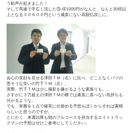
う歓声が起きました！
そして馬連で手広く流した③-④1000円がなんと、なんと30倍以
上となる３０６００円という滅多にない高額払戻しに。
会心の笑顔を見せる津田ＴＭ（右）に比べ、どことなくバツの
悪そうな笑いの竹下ＴＭ（左）。
実際、竹下ＴＭは少し撮影を嫌がるような素振りも。。
さすがに３万超えの津田ＴＭの横では素直に喜べない気持ちも
分かるような。
でも、単勝を１点で確実に仕留める予想もぼくからすれば素晴
らしいと思うのですが。。
とにかく、来週以降も朝のフルコースを担当するエイトトラッ
クマンの予想はぜひご参考にしてください。