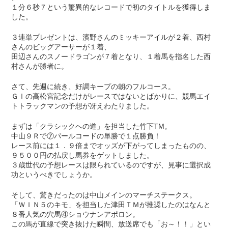
１分６秒７という驚異的なレコードで初のタイトルを獲得しま
した。
３連単プレゼントは、濱野さんのミッキーアイルが２着、西村
さんのビッグアーサーが１着、
田辺さんのスノードラゴンが７着となり、１着馬を指名した西
村さんが勝者に。
さて、先週に続き、好調キープの朝のフルコース。
ＧⅠの高松宮記念だけがレースではないとばかりに、競馬エイ
トトラックマンの予想が冴えわたりました。
まずは「クラシックへの道」を担当した竹下TM。
中山９Ｒで⑦パールコードの単勝で１点勝負！
レース前には１．９倍までオッズが下がってしまったものの、
９５００円の払戻し馬券をゲットしました。
３歳世代の予想レースは限られているのですが、見事に選択成
功というべきでしょうか。
そして、驚きだったのは中山メインのマーチステークス。
「ＷＩＮ５のキモ」を担当した津田ＴＭが推奨したのはなんと
８番人気の穴馬④ショウナンアポロン。
この馬が直線で突き抜けた瞬間、放送席でも「お～！！」とい