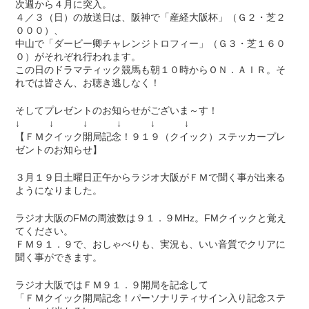
次週から４月に突入。
４／３（日）の放送日は、阪神で「産経大阪杯」（Ｇ２・芝２
０００）、
中山で「ダービー卿チャレンジトロフィー」（Ｇ３・芝１６０
０）がそれぞれ行われます。
この日のドラマティック競馬も朝１０時からＯＮ．ＡＩＲ。そ
れでは皆さん、お聴き逃しなく！
そしてプレゼントのお知らせがございま～す！
↓ ↓ ↓ ↓ ↓ ↓
【ＦＭクイック開局記念！９１９（クイック）ステッカープレ
ゼントのお知らせ】
３月１９日土曜日正午からラジオ大阪がＦＭで聞く事が出来る
ようになりました。
ラジオ大阪のFMの周波数は９１．９MHz。FMクイックと覚え
てください。
ＦＭ９１．９で、おしゃべりも、実況も、いい音質でクリアに
聞く事ができます。
ラジオ大阪ではＦＭ９１．９開局を記念して
「ＦＭクイック開局記念！パーソナリティサイン入り記念ステ