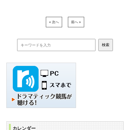
« 次へ
前へ »
カレンダー