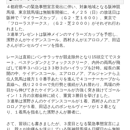
４都府県への緊急事態宣言発出に伴い、対象地域となる阪神競
馬場、東京競馬場は無観客開催に。４／２５（日）の放送日は
阪神で「マイラーズカップ」（Ｇ２・芝１６００）、東京で
「フローラステークス」（Ｇ２・芝２０００）がそれぞれ行わ
れました。
３連単プレゼントは阪神メインのマイラーズカップを予想し、
濱野さんがケイデンスコール、西村さんがエアロロノア、田辺
さんがボンセルヴィーソを指名。
レースは直前にパンサラッサが競走除外となり15頭立てでスタ
ート。ベステンダンクとフォックスクリーク、内外の両馬が飛
ばして前半３ハロンは３３秒３のハイラップを計時。縦長の展
開の中、ケイデンスコール、エアロロノア、アルジャンナら上
位人気馬は後方１０番手あたりを進んで４コーナーカーブから
直線へ。残り２００ｍで先行勢と後続が入れ替わり、馬場の外
目から伸びてきたケイデンスコールが力強く突き抜けてゴール
イン！１月の京都金杯に続く、重賞３勝目を挙げました。
３連単は濱野さんのケイデンスコールが１着、西村さんのエア
ロロノアが５着、田辺さんのボンセルヴィーソが１２着とな
り、１着馬を指名した濱野さんが勝者に。
さて、冒頭にも書きましたが、３度目となる緊急事態宣言によ
り、我々が中継をお送りしている阪神競馬場も日曜日から無観