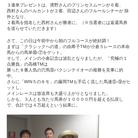
３連単プレゼントは、濱野さんのプリンセスムーンが６着、
西村さんのベルカントが２着、田辺さんのフルールシチーが 除
外となり、
２着馬を指名した西村さんが勝者に。（※当選者には返還馬券
を送らせていただきます）
さて、この日は午前中から朝のフルコースが絶好調！
まずは「クラシックへの道」の由希子TMが小倉５レースの本命
馬からの馬単⑩-⑦をゲット。
そして、メインの小倉記念は波乱となりましたが、「究極の１
点勝負」の高橋TMは
勝った８番人気の穴馬⑨バクシンテイオーの複勝を見事に的
中。
さらに「WIN５のキモ」の藤岡TMも手広く流した馬連⑤-⑨がヒ
ットし、
メインレースは放送席も大盛り上がりとなりました。
しかも、３人とも当たり馬券が１００００円を超える払戻し
で、合計では４万超えという結果に。