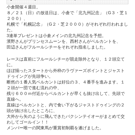
小倉開催４週目。
８／２１（日）の放送日は、小倉で「北九州記念」（G３・芝１
２００）、
札幌で「札幌記念」（G２・芝２０００）がそれぞれ行われまし
た。
3連単プレゼントは小倉メインの北九州記念を予想。
濱野さんがプリンセスムーンを、西村さんがベルカントを、
田辺さんがフルールシチーをそれぞれ指名しました。
レースは直前にフルールシチーが競走除外となり、１２頭立て
に。
ほぼ揃ったスタートから外枠のラヴァーズポイントとジャスト
ドゥイングが先頭争い。
断然の１番人気ベルカントは好位の３、４番手を進みます。１
２頭が一団で進む流れの中、
残り６００ｍ付近からベルカントが早くも抜け出して、先頭で
直線へ。
直線はベルカントと、内で食い下がるジャストドゥイングの２
頭が抜け出したところに、
大外から矢のように飛んできたバクシンテイオーがまとめて交
わしてゴールイン！！
メンバー唯一の関東馬が重賞初制覇を遂げました。