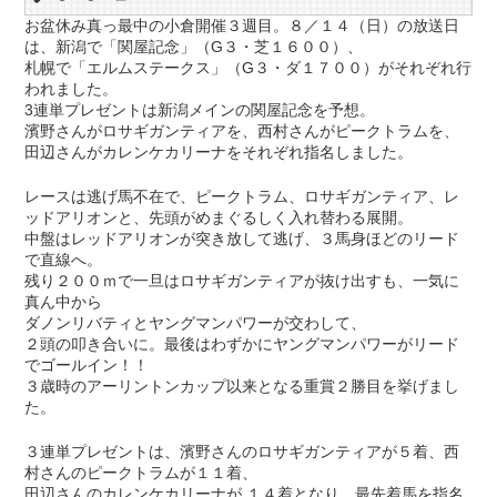
お盆休み真っ最中の小倉開催３週目。８／１４（日）の放送日
は、新潟で「関屋記念」（G３・芝１６００）、
札幌で「エルムステークス」（G３・ダ１７００）がそれぞれ行
われました。
3連単プレゼントは新潟メインの関屋記念を予想。
濱野さんがロサギガンティアを、西村さんがピークトラムを、
田辺さんがカレンケカリーナをそれぞれ指名しました。
レースは逃げ馬不在で、ピークトラム、ロサギガンティア、レ
ッドアリオンと、先頭がめまぐるしく入れ替わる展開。
中盤はレッドアリオンが突き放して逃げ、３馬身ほどのリード
で直線へ。
残り２００ｍで一旦はロサギガンティアが抜け出すも、一気に
真ん中から
ダノンリバティとヤングマンパワーが交わして、
２頭の叩き合いに。最後はわずかにヤングマンパワーがリード
でゴールイン！！
３歳時のアーリントンカップ以来となる重賞２勝目を挙げまし
た。
３連単プレゼントは、濱野さんのロサギガンティアが５着、西
村さんのピークトラムが１１着、
田辺さんのカレンケカリーナが １４着となり、最先着馬を指名