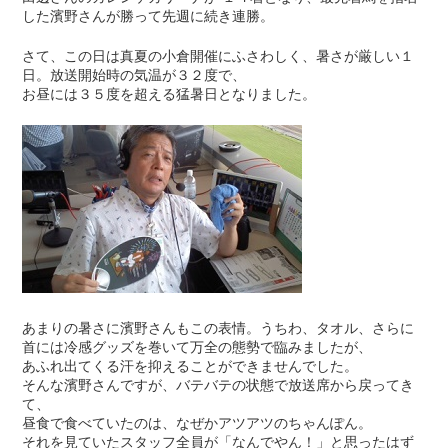
した濱野さんが勝って先週に続き連勝。
さて、この日は真夏の小倉開催にふさわしく、暑さが厳しい１
日。放送開始時の気温が３２度で、
お昼には３５度を超える猛暑日となりました。
あまりの暑さに濱野さんもこの表情。うちわ、タオル、さらに
首には冷感グッズを巻いて万全の態勢で臨みましたが、
あふれ出てくる汗を抑えることができませんでした。
そんな濱野さんですが、バテバテの状態で放送席から戻ってき
て、
昼食で食べていたのは、なぜかアツアツのちゃんぽん。
それを見ていたスタッフ全員が「なんでやん！」と思ったはず