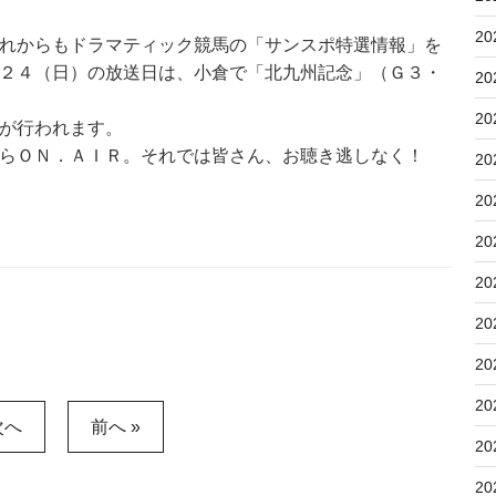
20
れからもドラマティック競馬の「サンスポ特選情報」を
２４（日）の放送日は、小倉で「北九州記念」（Ｇ３・
20
20
が行われます。
らＯＮ．ＡＩＲ。それでは皆さん、お聴き逃しなく！
20
20
20
20
20
20
20
次へ
前へ »
20
20