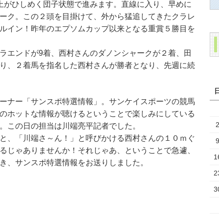
上がひしめく団子状態で進みます。直線に入り、早めに
ーク。この２頭を目掛けて、外から猛追してきたクラレ
ルイン！昨年のエプソムカップ以来となる重賞５勝目を
ラエンドが9着、西村さんのダノンシャークが２着、田
り、２着馬を指名した西村さんが勝者となり、先週に続
ーナー「サンスポ特選情報」。サンケイスポーツの競馬
のホットな情報が聴けるということで楽しみにしている
。この日の担当は川端亮平記者でした。
と、「川端さ～ん！」と呼びかける西村さんの１０ｍぐ
るじゃありませんか！それじゃあ、ということで急遽、
1
き、サンスポ特選情報をお送りしました。
2
3