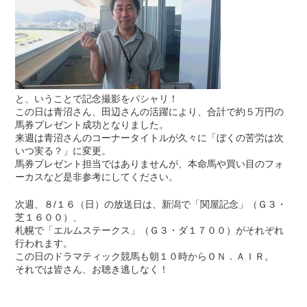
と、いうことで記念撮影をパシャリ！
この日は青沼さん、田辺さんの活躍により、合計で約５万円の
馬券プレゼント成功となりました。
来週は青沼さんのコーナータイトルが久々に「ぼくの苦労は次
いつ実る？」に変更。
馬券プレゼント担当ではありませんが、本命馬や買い目のフォ
ーカスなど是非参考にしてください。
次週、８/１６（日）の放送日は、新潟で「関屋記念」（Ｇ３・
芝１６００）、
札幌で「エルムステークス」（Ｇ３・ダ１７００）がそれぞれ
行われます。
この日のドラマティック競馬も朝１０時からＯＮ．ＡＩＲ。
それでは皆さん、お聴き逃しなく！