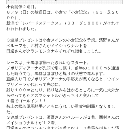
小倉開催２週目。
８／９（日）の放送日は、小倉で「小倉記念」（Ｇ３・芝２０
００）、
新潟で「レパードステークス」（Ｇ３・ダ１８００）がそれぞ
れ行われました。
３連単プレゼントは小倉メインの小倉記念を予想。濱野さんが
ベルーフを、西村さんがメイショウナルトを、
田辺さんがクランモンタナをそれぞれ指名しました。
レースは、全馬ほぼ揃ったきれいなスタート。
ノボリディアーナが先頭で引っ張り、前半の１０００ｍを通過
した時点でも、馬群はほぼひと塊りの状態で進みます。
直線入り口でノボリディアーナの手応えが悪くなると、ウイン
プリメーラが代わって先頭に。
残り１００ｍとなり、粘り込みをはかるところに一気に大外か
らやってきたアズマシャトルがきっちりと交わして
１着でゴールイン！！
鞍上の松若風馬騎手とともにうれしい重賞初制覇となりまし
た。
３連単プレゼントは、濱野さんのベルーフが２着、西村さんの
メイショウナルトが１２着、
田辺さんのクランモンタナが４着となり、２着馬を指名した濱