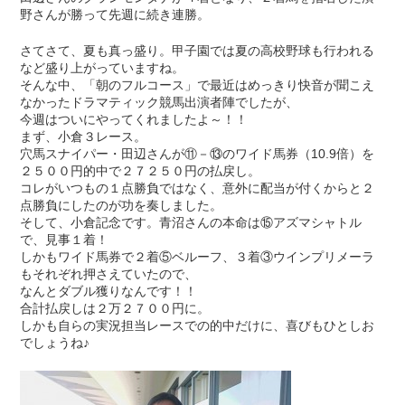
野さんが勝って先週に続き連勝。
さてさて、夏も真っ盛り。甲子園では夏の高校野球も行われる
など盛り上がっていますね。
そんな中、「朝のフルコース」で最近はめっきり快音が聞こえ
なかったドラマティック競馬出演者陣でしたが、
今週はついにやってくれましたよ～！！
まず、小倉３レース。
穴馬スナイパー・田辺さんが⑪－⑬のワイド馬券（10.9倍）を
２５００円的中で２７２５０円の払戻し。
コレがいつもの１点勝負ではなく、意外に配当が付くからと２
点勝負にしたのが功を奏しました。
そして、小倉記念です。青沼さんの本命は⑮アズマシャトル
で、見事１着！
しかもワイド馬券で２着⑤ベルーフ、３着③ウインプリメーラ
もそれぞれ押さえていたので、
なんとダブル獲りなんです！！
合計払戻しは２万２７００円に。
しかも自らの実況担当レースでの的中だけに、喜びもひとしお
でしょうね♪