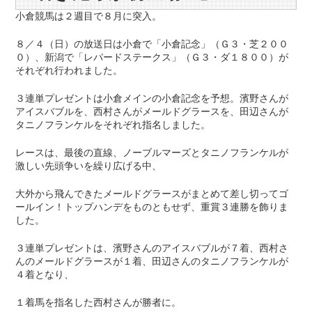
小倉競馬は２週目で８月に突入。
８／４（日）の放送日は小倉で「小倉記念」（Ｇ３・芝２００
０）、新潟で「レパードステークス」（Ｇ３・ダ１８００）が
それぞれ行われました。
３連単プレゼントは小倉メインの小倉記念を予想。濱野さんが
アイスバブルを、西村さんがメールドグラースを、田辺さんが
タニノフランケルをそれぞれ指名しました。
レースは、最後の直線、ノーブルマーズとタニノフランケルが
激しい先頭争いを繰り広げる中、
大外から飛んできたメールドグラースがまとめて差し切ってゴ
ールイン！トップハンデをものともせず、重賞３連勝を飾りま
した。
３連単プレゼントは、濱野さんのアイスバブルが７着、西村さ
んのメールドグラースが１着、田辺さんのタニノフランケルが
４着となり、
１着馬を指名した西村さんが勝者に。