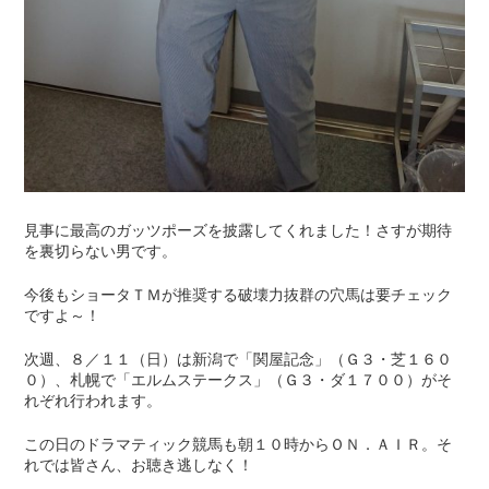
見事に最高のガッツポーズを披露してくれました！さすが期待
を裏切らない男です。
今後もショータＴＭが推奨する破壊力抜群の穴馬は要チェック
ですよ～！
次週、８／１１（日）は新潟で「関屋記念」（Ｇ３・芝１６０
０）、札幌で「エルムステークス」（Ｇ３・ダ１７００）がそ
れぞれ行われます。
この日のドラマティック競馬も朝１０時からＯＮ．ＡＩＲ。そ
れでは皆さん、お聴き逃しなく！