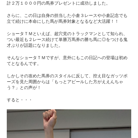
計２万１０００円の馬券プレゼントに成功しました。
さらに、この日は自身の担当した小倉３レースや小倉記念でも
立て続けに本命にした馬が馬券対象となるなど大活躍！！
ショータＴＭといえば、超穴党のトラックマンとして知られ、
つい最近も２レース続けて単勝万馬券の勝ち馬に◎をつける鬼
才ぶりが話題になりました。
そんなショータＴＭですが、意外にもこの日記への登場は初め
てとなるんです。
しかしその攻めた馬券のスタイルに反して、控え目なガッツポ
ーズを見た周囲からは「もっとアピールした方がええんちゃ
う？」との声が！
すると・・・