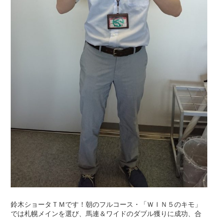
鈴木ショータＴＭです！朝のフルコース・「ＷＩＮ５のキモ」
では札幌メインを選び、馬連＆ワイドのダブル獲りに成功、合