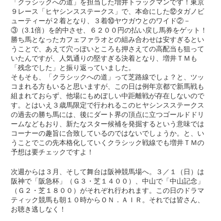
「クラシックへの道」を担当した増井トラックマンです！東京
９レース「ヒヤシンスステークス」で、本命にした⑫タガノビ
ューティーが２着となり、３着⑩ヤウガウとのワイド②－
③（3.1倍）を的中させ、６２００円の払い戻し馬券をゲット！
勝ち馬となったカフェファラオとの組み合わせは安すぎるとい
うことで、あえて穴っぽいところも押さえての高配当も狙って
いたんですが、人気通りの堅すぎる決着となり、増井ＴＭも
「残念でした」と振り返っていました。
そもそも、「クラシックへの道」って芝路線でしょ？と、ツッ
コまれる方もいると思いますが、この日は例年京都で新馬戦も
組まれておらず、他場にもめぼしい中距離戦が存在しないので
す。とはいえ３歳馬限定で行われるこのヒヤシンスステークス
の過去の勝ち馬には、後にダート界の頂点に立つゴールドドリ
ームなどもおり、新たなスター候補を発掘するという意味では
コーナーの趣旨に合致しているのではないでしょうか。と、い
うことでこの先本格化していくクラシック戦線でも増井ＴＭの
予想は要チェックですよ！
次週からは３月、そして舞台は阪神競馬場へ。３／１（日）は
阪神で「阪急杯」（Ｇ３・芝１４００）、中山で「中山記念」
（Ｇ２・芝１８００）がそれぞれ行われます。この日のドラマ
ティック競馬も朝１０時からＯＮ．ＡＩＲ。それでは皆さん、
お聴き逃しなく！