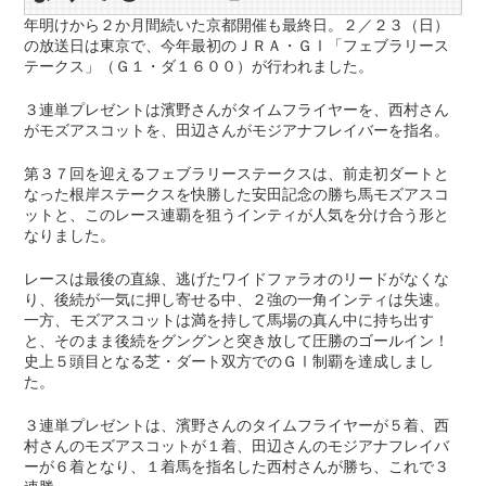
年明けから２か月間続いた京都開催も最終日。２／２３（日）
の放送日は東京で、今年最初のＪＲＡ・ＧⅠ「フェブラリース
テークス」（Ｇ１・ダ１６００）が行われました。
３連単プレゼントは濱野さんがタイムフライヤーを、西村さん
がモズアスコットを、田辺さんがモジアナフレイバーを指名。
第３７回を迎えるフェブラリーステークスは、前走初ダートと
なった根岸ステークスを快勝した安田記念の勝ち馬モズアスコ
ットと、このレース連覇を狙うインティが人気を分け合う形と
なりました。
レースは最後の直線、逃げたワイドファラオのリードがなくな
り、後続が一気に押し寄せる中、２強の一角インティは失速。
一方、モズアスコットは満を持して馬場の真ん中に持ち出す
と、そのまま後続をグングンと突き放して圧勝のゴールイン！
史上５頭目となる芝・ダート双方でのＧⅠ制覇を達成しまし
た。
３連単プレゼントは、濱野さんのタイムフライヤーが５着、西
村さんのモズアスコットが１着、田辺さんのモジアナフレイバ
ーが６着となり、１着馬を指名した西村さんが勝ち、これで３